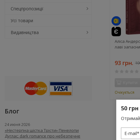
Спецпропозиції
Усі товари
Видавництва
Аліса Андер
лаві запасн
93 грн.
10
Купити
Очікується
50 грн
Блог
Отримай 
24 июня 2026
«Нестерпна шістка Трісти» Пенелопи
Дуглас: dark romance про небезпечне