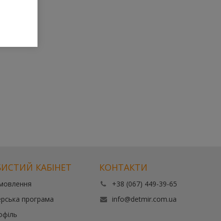
ИСТИЙ КАБІНЕТ
КОНТАКТИ
амовлення
+38 (067) 449-39-65
рська програма
info@detmir.com.ua
офіль