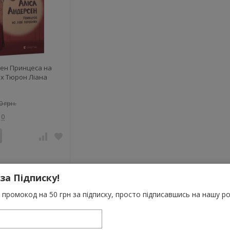
сен Принцеса на
их Тюрон Ліана
0 грн.
0
 за Підписку!
промокод на 50 грн за підписку, просто підписавшись на нашу ро