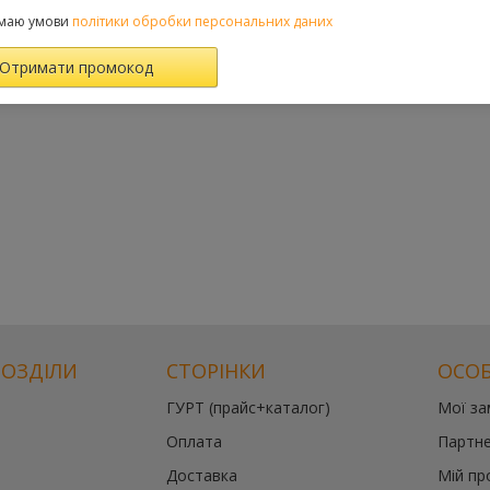
маю умови
політики обробки персональних даних
РОЗДІЛИ
СТОРІНКИ
ОСОБ
ГУРТ (прайс+каталог)
Мої з
Оплата
Партне
Доставка
Мій пр