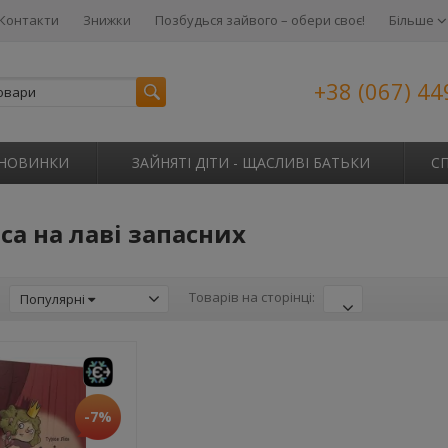
Контакти
Знижки
Позбудься зайвого – обери своє!
Більше
+38 (067) 44
НОВИНКИ
ЗАЙНЯТІ ДІТИ - ЩАСЛИВІ БАТЬКИ
С
а на лаві запасних
:
Товарів на сторінці:
Популярні
-7%