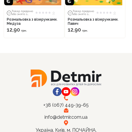
Товар продано
Товар продано
0
0
або знято з
або знято з
тиражу
тиражу
Розмальовка з візерунками.
Розмальовка з візерунками.
Медуза
Павич
Продовжити покупки
12,90
12,90
грн.
грн.
Оформити замовлення
+38 (067) 449-39-65
info@detmir.com.ua
Україна, Київ, м. ПОЧАЙНА,