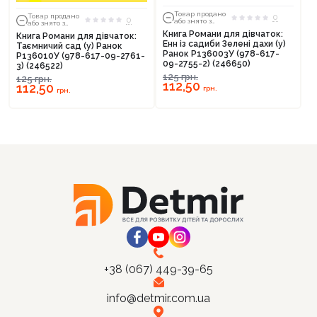
Товар продано
Товар продано
0
0
або знято з
або знято з
тиражу
тиражу
Книга Романи для дівчаток:
Книга Романи для дівчаток:
Енн із садиби Зелені дахи (у)
Таємничий сад (у) Ранок
Ранок Р136003У (978-617-
Р136010У (978-617-09-2761-
09-2755-2) (246650)
3) (246522)
125
грн.
Продовжити покупки
125
грн.
112,50
112,50
грн.
грн.
Оформити замовлення
+38 (067) 449-39-65
info@detmir.com.ua