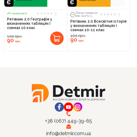
0
Товар продано
У наявності
0
або знято з
Рятівник 2.0 Географія у
тиражу
Рятівник 2.0 Всесвітня історія
визначеннях таблицях і
у визначеннях таблицях і
схемах 10 клас
схемах 10-11 клас
Продовжити покупки
100
грн.
100
грн.
90
90
грн.
грн.
Оформити замовлення
+38 (067) 449-39-65
info@detmir.com.ua