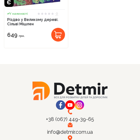
0
У наявності
Різдво у Великому дереві.
Сільві Мішлен
649
Продовжити покупки
грн.
Оформити замовлення
+38 (067) 449-39-65
info@detmir.com.ua