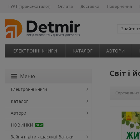
ГУРТ (прайс+каталог)
Оплата
Доставка
Повернення
ЕЛЕКТРОННІ КНИГИ
КАТАЛОГ
АВТОРИ
Світ і 
Меню
Електронні книги
Сортування
Каталог
Автори
НОВИНКИ
NEW
Зайняті діти - щасливі батьки