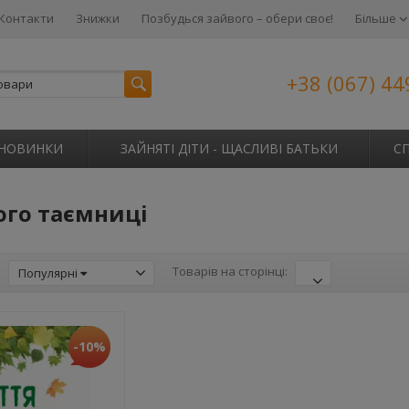
Контакти
Знижки
Позбудься зайвого – обери своє!
Більше
+38 (067) 44
НОВИНКИ
ЗАЙНЯТІ ДІТИ - ЩАСЛИВІ БАТЬКИ
С
його таємниці
:
Товарів на сторінці:
Популярні
-10%