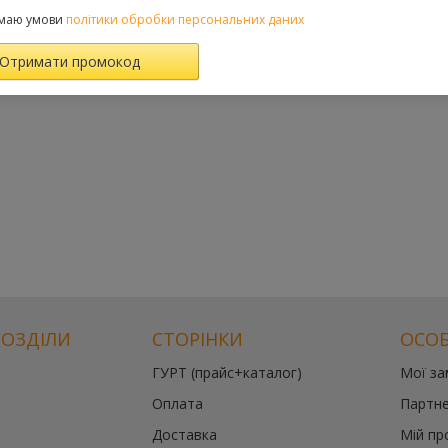
маю умови
політики обробки персональних даних
РОЗДІЛИ
СТОРІНКИ
ОСОБ
ГУРТ (прайс+каталог)
Мої з
Оплата
Партне
Доставка
Мій пр