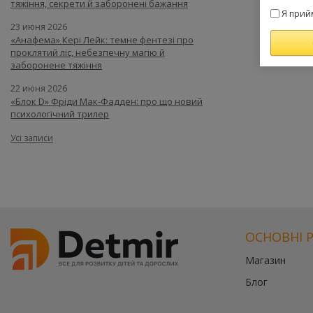
тяжіння, секрети й заборонені бажання
Я прий
23 июня 2026
«Анафема» Кері Лейк: темне фентезі про
проклятий ліс, небезпечну магію й
заборонене тяжіння
22 июня 2026
«Блок D» Фріди Мак-Фадден: про що новий
психологічний трилер
Усі записи
ОСНОВНІ 
Магазин
Блог