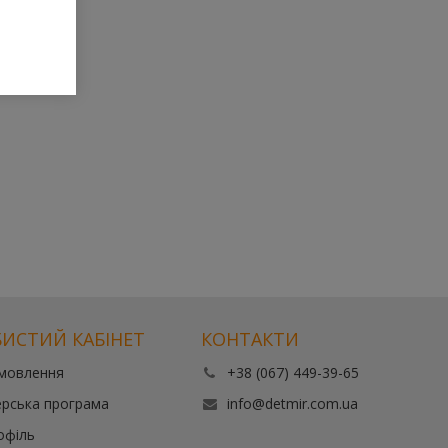
ИСТИЙ КАБІНЕТ
КОНТАКТИ
амовлення
+38 (067) 449-39-65
рська програма
info@detmir.com.ua
офіль