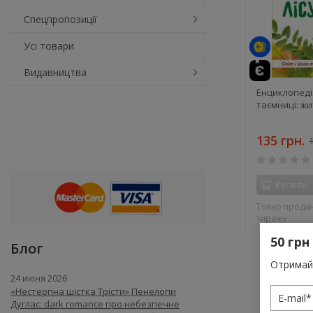
Спецпропозиції
Усі товари
Видавництва
Енциклопедія
таємниці: жи
135 грн.
1
Купити
Товар продан
тиражу
50 грн
Блог
Отримай 
24 июня 2026
«Нестерпна шістка Трісти» Пенелопи
Дуглас: dark romance про небезпечне