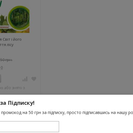
 Світ і його
ття лісу
50 грн.
0
о або знято з
 за Підписку!
промокод на 50 грн за підписку, просто підписавшись на нашу ро