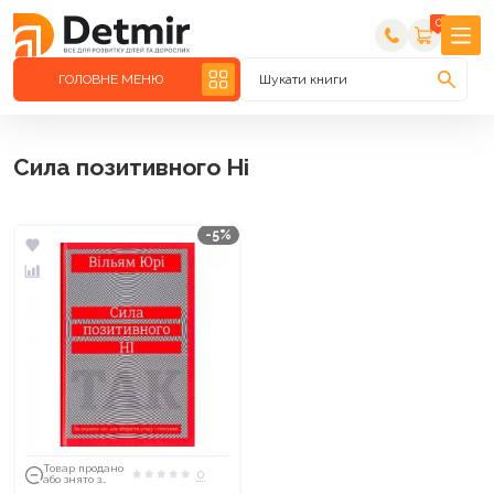
0
ГОЛОВНЕ МЕНЮ
Шукати книги
Сила позитивного Ні
-5%
Товар продано
0
або знято з
тиражу