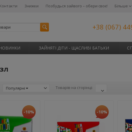
Контакти
Знижки
Позбудься зайвого – обери своє!
Більше
+38 (067) 44
НОВИНКИ
ЗАЙНЯТІ ДІТИ - ЩАСЛИВІ БАТЬКИ
С
азл
:
Товарів на сторінці:
Популярні
-10%
-10%