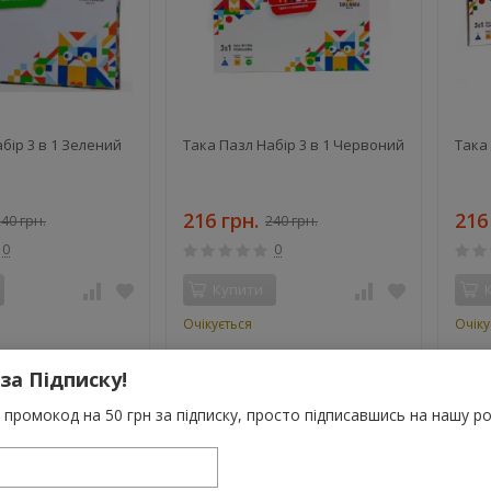
бір 3 в 1 Зелений
Така Пазл Набір 3 в 1 Червоний
Така 
216 грн.
216
40 грн.
240 грн.
0
0
Купити
Очікується
Очіку
 за Підписку!
промокод на 50 грн за підписку, просто підписавшись на нашу ро