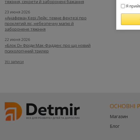
тяжіння, секрети й заборонені бажання
Я прий
23 июня 2026
«Анафема» Кері Лейк: темне фентезі про
проклятий ліс, небезпечну магію й
заборонене тяжіння
22 июня 2026
«Блок D» Фріди Мак-Фадден: про що новий
психологічний трилер
Усі записи
ОСНОВНІ 
Магазин
Блог