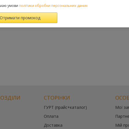
маю умови
політики обробки персональних даних
РОЗДІЛИ
СТОРІНКИ
ОСОБ
ГУРТ (прайс+каталог)
Мої з
Оплата
Партне
Доставка
Мій пр