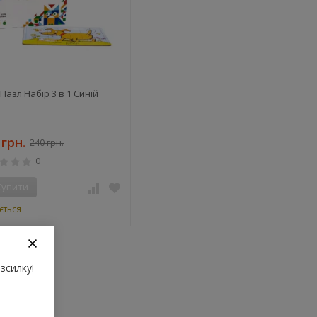
Пазл Набір 3 в 1 Синій
 грн.
240 грн.
0
Купити
ється
зсилку!