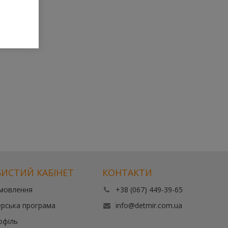
ИСТИЙ КАБІНЕТ
КОНТАКТИ
амовлення
+38 (067) 449-39-65
рська програма
info@detmir.com.ua
офіль