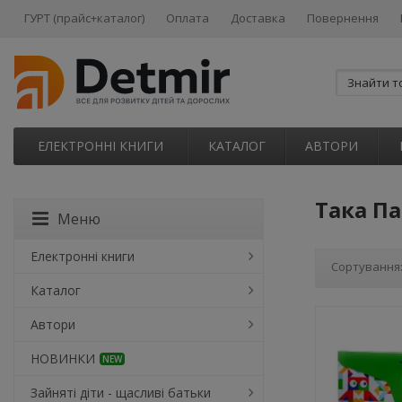
ГУРТ (прайс+каталог)
Оплата
Доставка
Повернення
ЕЛЕКТРОННІ КНИГИ
КАТАЛОГ
АВТОРИ
Така П
Меню
Електронні книги
Сортування
Каталог
Автори
НОВИНКИ
NEW
Зайняті діти - щасливі батьки