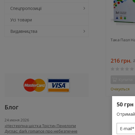
Спецпропозиції
Усі товари
Видавництва
Така Пазл На
216 грн.
2
Купити
Очікується
50 грн
Блог
Отримай 
24 июня 2026
«Нестерпна шістка Трісти» Пенелопи
Дуглас: dark romance про небезпечне