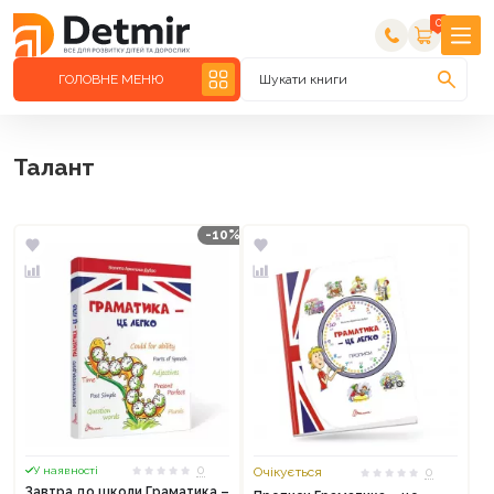
0
ГОЛОВНЕ МЕНЮ
Шукати книги
Талант
-10%
0
У наявності
Очікується
0
Завтра до школи Граматика –