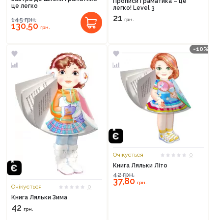
Прописи Граматика – це
це легко
легко! Level 3
21
145
грн.
грн.
130,50
грн.
-10%
Очікується
0
Книга Ляльки Літо
42
грн.
37,80
грн.
Очікується
0
Книга Ляльки Зима
42
грн.
Продовжити покупки