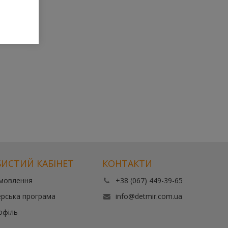
ИСТИЙ КАБІНЕТ
КОНТАКТИ
амовлення
+38 (067) 449-39-65
рська програма
info@detmir.com.ua
офіль