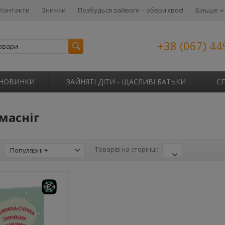
Контакти
Знижки
Позбудься зайвого – обери своє!
Більше
+38 (067) 44
НОВИНКИ
ЗАЙНЯТІ ДІТИ - ЩАСЛИВІ БАТЬКИ
С
масніг
:
Товарів на сторінці:
Популярні