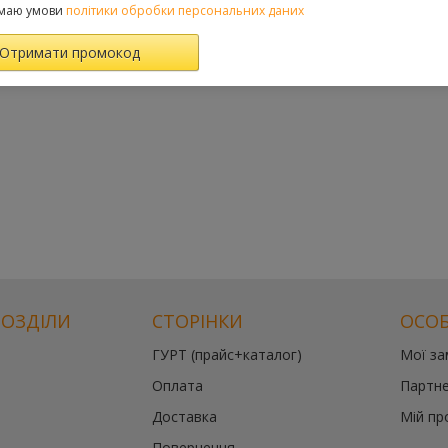
маю умови
політики обробки персональних даних
РОЗДІЛИ
СТОРІНКИ
ОСОБ
ГУРТ (прайс+каталог)
Мої з
Оплата
Партне
Доставка
Мій пр
Повернення