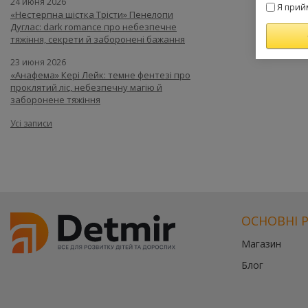
24 июня 2026
Я прий
«Нестерпна шістка Трісти» Пенелопи
Дуглас: dark romance про небезпечне
тяжіння, секрети й заборонені бажання
23 июня 2026
«Анафема» Кері Лейк: темне фентезі про
проклятий ліс, небезпечну магію й
заборонене тяжіння
Усі записи
ОСНОВНІ 
Магазин
Блог