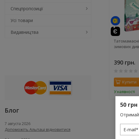
Спецпропозиції
Усі товари
Видавництва
Татомамасні
зимових ди
390 грн.
Купити
У наявності
50 грн
Блог
Отримай 
7 августа 2026
Допоможіть Альпаці відновитися