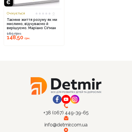
Очікується
0
Таємне життя розуму як ми
мислимо, відчуваємо й
вирішуємо. Маріано Сіґман
Продовжити покупки
165
грн.
148,50
грн.
Оформити замовлення
+38 (067) 449-39-65
info@detmir.com.ua