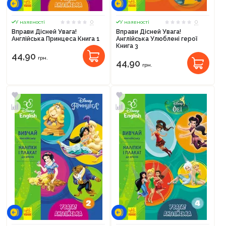
0
0
У наявності
У наявності
Вправи Дісней Увага!
Вправи Дісней Увага!
Англійська Принцеса Книга 1
Англійська Улюблені герої
Книга 3
44,90
грн.
44,90
грн.
Продовжити покупки
Оформити замовлення