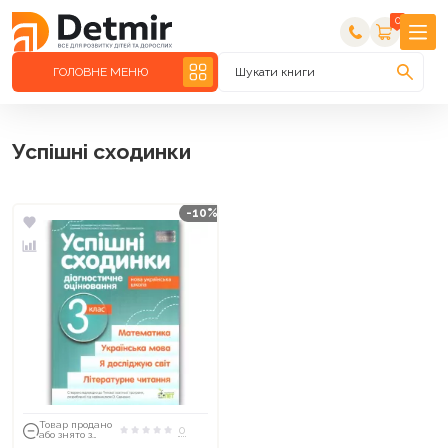
0
ГОЛОВНЕ МЕНЮ
Шукати книги
Успішні сходинки
-10%
Товар продано
0
або знято з
тиражу