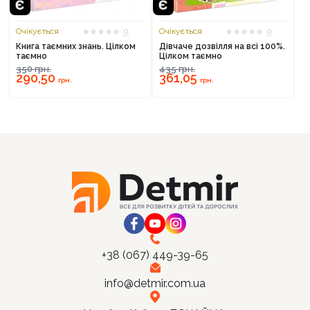
Очікується
0
Очікується
0
Книга таємних знань. Цілком
Дівчаче дозвілля на всі 100%.
таємно
Цілком таємно
350
грн.
435
грн.
Продовжити покупки
290,50
361,05
грн.
грн.
Оформити замовлення
+38 (067) 449-39-65
info@detmir.com.ua