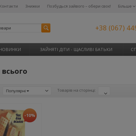
Контакти
Знижки
Позбудься зайвого – обери своє!
Більше
+38 (067) 44
НОВИНКИ
ЗАЙНЯТІ ДІТИ - ЩАСЛИВІ БАТЬКИ
С
 всього
:
Товарів на сторінці:
Популярні
-10%