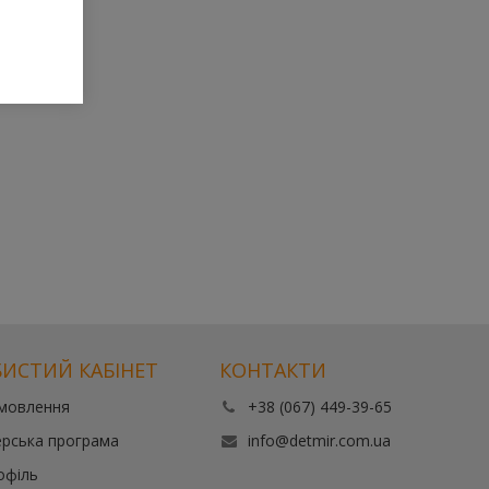
ИСТИЙ КАБІНЕТ
КОНТАКТИ
амовлення
+38 (067) 449-39-65
рська програма
info@detmir.com.ua
офіль