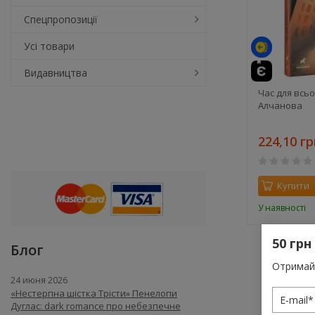
Спецпропозиції
Усі товари
Видавництва
Час для всьо
Алчанова
224,10 гр
Купити
У наявності
50 грн
Блог
Отримай 
24 июня 2026
«Нестерпна шістка Трісти» Пенелопи
Дуглас: dark romance про небезпечне