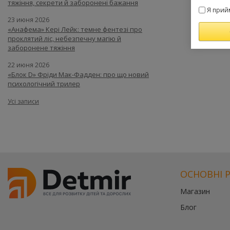
тяжіння, секрети й заборонені бажання
Я прий
23 июня 2026
«Анафема» Кері Лейк: темне фентезі про
проклятий ліс, небезпечну магію й
заборонене тяжіння
22 июня 2026
«Блок D» Фріди Мак-Фадден: про що новий
психологічний трилер
Усі записи
ОСНОВНІ 
Магазин
Блог