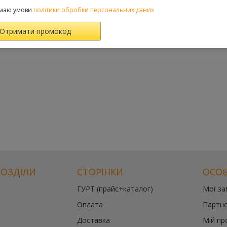
маю умови
політики обробки персональних даних
РОЗДІЛИ
СТОРІНКИ
ОСОБ
ГУРТ (прайс+каталог)
Мої з
Оплата
Партне
Доставка
Мій пр