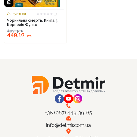
Очікується
0
Чорнильна смерть. Книга 3.
Корнелія Функе
499
грн.
Продовжити покупки
449,10
грн.
Оформити замовлення
+38 (067) 449-39-65
info@detmir.com.ua