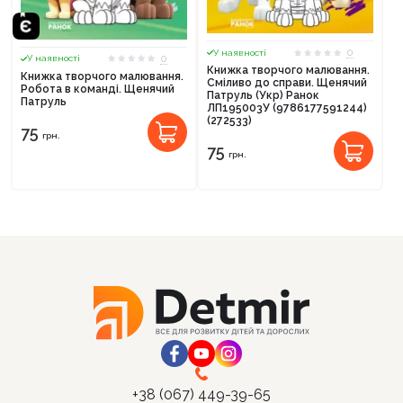
0
У наявності
0
У наявності
Книжка творчого малювання.
Книжка творчого малювання.
Сміливо до справи. Щенячий
Робота в команді. Щенячий
Патруль (Укр) Ранок
Патруль
ЛП195003У (9786177591244)
(272533)
Продовжити покупки
75
грн.
75
грн.
Оформити замовлення
+38 (067) 449-39-65