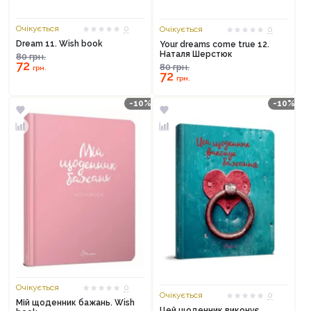
Очікується
0
Очікується
0
Dream 11. Wish book
Your dreams come true 12.
Наталя Шерстюк
80
грн.
72
80
грн.
грн.
72
грн.
-10%
-10%
Продовжити покупки
Оформити замовлення
Очікується
0
Очікується
0
Мій щоденник бажань. Wish
Цей щоденник виконує