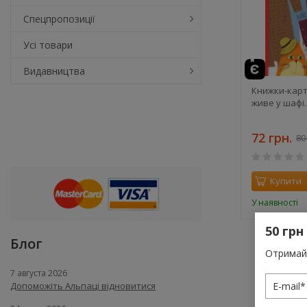
Спецпропозиції
Усі товари
Видавництва
Книжки-карти
живе у шафі.
72 грн.
80
Купити
У наявності
50 грн
Блог
Отримай 
7 августа 2026
Допоможіть Альпаці відновитися