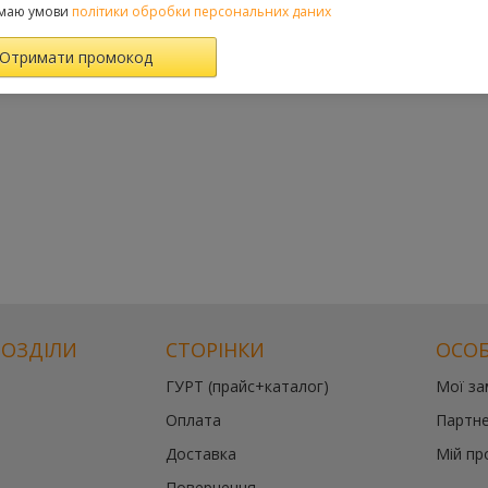
маю умови
політики обробки персональних даних
РОЗДІЛИ
СТОРІНКИ
ОСОБ
ГУРТ (прайс+каталог)
Мої з
Оплата
Партне
Доставка
Мій пр
Повернення