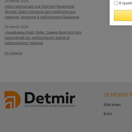
24 июня 2026
Я прий
«Нестерпна шістка Трісти» Пенелопи
Дуглас: dark romance про небезпечне
тяжіння, секрети й заборонені бажання
23 июня 2026
«Анафема» Кері Лейк: темне фентезі про
проклятий ліс, небезпечну магію й
заборонене тяжіння
Усі записи
ОСНОВНІ 
Магазин
Блог