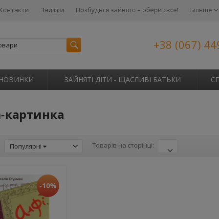
Контакти
Знижки
Позбудься зайвого – обери своє!
Більше
+38 (067) 44
НОВИНКИ
ЗАЙНЯТІ ДІТИ - ЩАСЛИВІ БАТЬКИ
С
-картинка
:
Товарів на сторінці:
Популярні
-10%