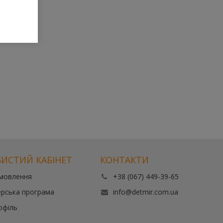
ИСТИЙ КАБІНЕТ
КОНТАКТИ
амовлення
+38 (067) 449-39-65
рська програма
info@detmir.com.ua
офіль