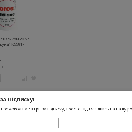
пензликом 20 мл
екунд" K66817
.
0
 за Підписку!
промокод на 50 грн за підписку, просто підписавшись на нашу ро