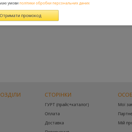
маю умови
політики обробки персональних даних
РОЗДІЛИ
СТОРІНКИ
ОСОБ
ГУРТ (прайс+каталог)
Мої з
Оплата
Партне
Доставка
Мій пр
Повернення