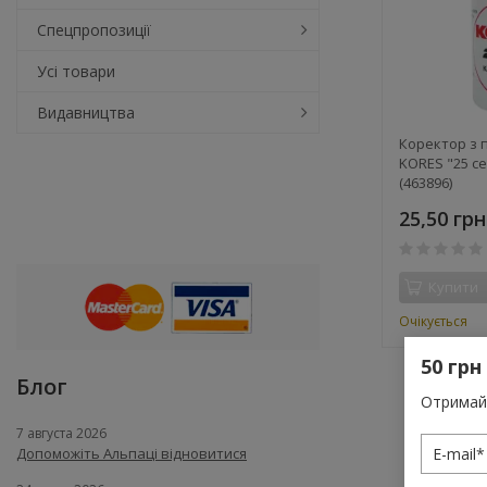
Спецпропозиції
Усі товари
Видавництва
Коректор з 
KORES "25 с
(463896)
25,50 грн
Купити
Очікується
50 грн
Блог
Отримай 
7 августа 2026
Допоможіть Альпаці відновитися