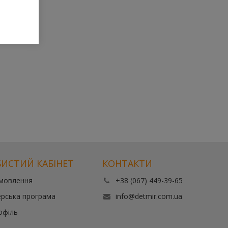
ИСТИЙ КАБІНЕТ
КОНТАКТИ
амовлення
+38 (067) 449-39-65
рська програма
info@detmir.com.ua
офіль