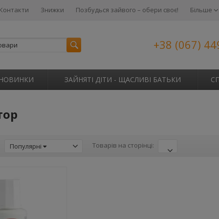
Контакти
Знижки
Позбудься зайвого – обери своє!
Більше
+38 (067) 44
НОВИНКИ
ЗАЙНЯТІ ДІТИ - ЩАСЛИВІ БАТЬКИ
С
тор
:
Товарів на сторінці:
Популярні