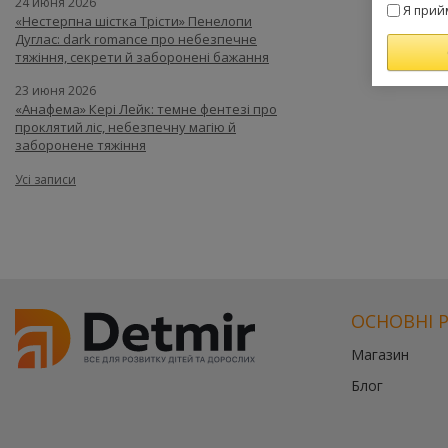
24 июня 2026
Я прий
«Нестерпна шістка Трісти» Пенелопи
Дуглас: dark romance про небезпечне
тяжіння, секрети й заборонені бажання
23 июня 2026
«Анафема» Кері Лейк: темне фентезі про
проклятий ліс, небезпечну магію й
заборонене тяжіння
Усі записи
ОСНОВНІ 
Магазин
Блог