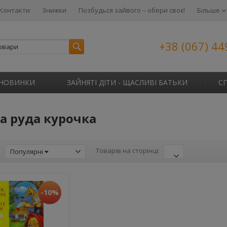
Контакти
Знижки
Позбудься зайвого – обери своє!
Більше
+38 (067) 44
НОВИНКИ
ЗАЙНЯТІ ДІТИ - ЩАСЛИВІ БАТЬКИ
С
а руда курочка
:
Товарів на сторінці:
Популярні
-10%