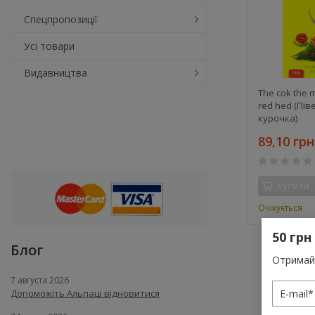
Спецпропозиції
Усі товари
Видавництва
The cok the m
red hed (Пів
курочка)
89,10 грн
Купити
Очікується
50 грн
Блог
Отримай 
7 августа 2026
Допоможіть Альпаці відновитися