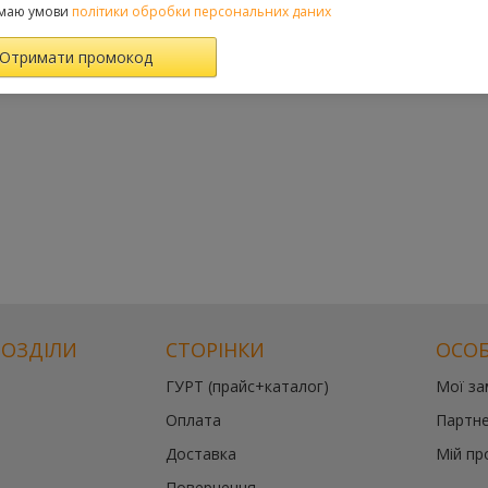
маю умови
політики обробки персональних даних
РОЗДІЛИ
СТОРІНКИ
ОСОБ
ГУРТ (прайс+каталог)
Мої з
Оплата
Партне
Доставка
Мій пр
Повернення