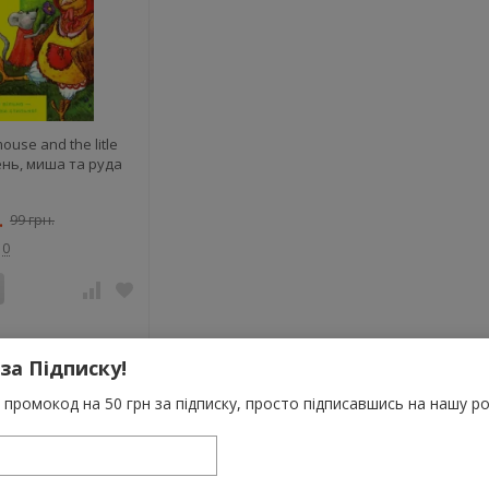
ouse and the litle
ень, миша та руда
.
99 грн.
0
 за Підписку!
промокод на 50 грн за підписку, просто підписавшись на нашу ро