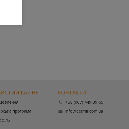
ИСТИЙ КАБІНЕТ
КОНТАКТИ
амовлення
+38 (067) 449-39-65
рська програма
info@detmir.com.ua
офіль