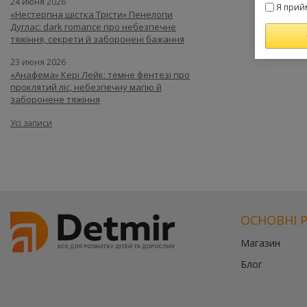
24 июня 2026
Я прий
«Нестерпна шістка Трісти» Пенелопи
Дуглас: dark romance про небезпечне
тяжіння, секрети й заборонені бажання
23 июня 2026
«Анафема» Кері Лейк: темне фентезі про
проклятий ліс, небезпечну магію й
заборонене тяжіння
Усі записи
ОСНОВНІ 
Магазин
Блог