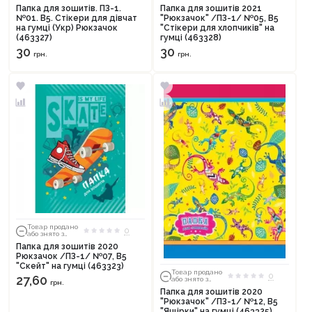
тиражу
тиражу
Папка для зошитів. ПЗ-1.
Папка для зошитів 2021
№01. В5. Стікери для дівчат
"Рюкзачок" /ПЗ-1/ №05, В5
на гумці (Укр) Рюкзачок
"Стікери для хлопчиків" на
(463327)
гумці (463328)
30
30
грн.
грн.
Продовжити покупки
Оформити замовлення
Товар продано
0
або знято з
тиражу
Папка для зошитів 2020
Рюкзачок /ПЗ-1/ №07, В5
"Скейт" на гумці (463323)
Товар продано
0
27,60
або знято з
грн.
тиражу
Папка для зошитів 2020
"Рюкзачок" /ПЗ-1/ №12, В5
"Ящірки" на гумці (463325)