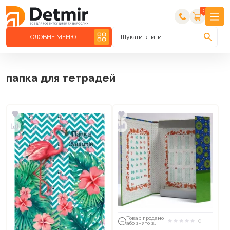
0
ГОЛОВНЕ МЕНЮ
Шукати книги
папка для тетрадей
Товар продано
0
або знято з
тиражу