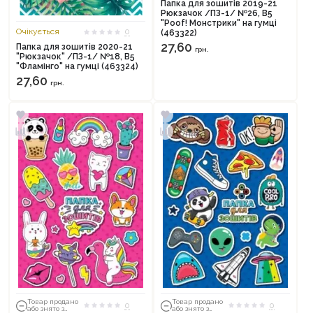
Папка для зошитів 2019-21
Рюкзачок /ПЗ-1/ №26, В5
"Poof! Монстрики" на гумці
Очікується
0
(463322)
27,60
Папка для зошитів 2020-21
грн.
"Рюкзачок" /ПЗ-1/ №18, В5
"Фламінго" на гумці (463324)
27,60
грн.
Товар продано
Товар продано
0
0
або знято з
або знято з