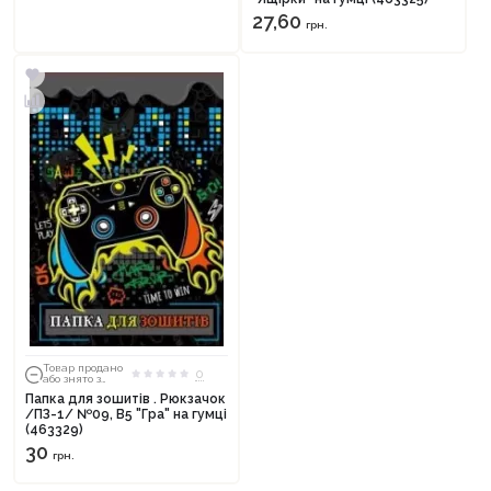
27,60
грн.
Товар продано
0
або знято з
тиражу
Папка для зошитів . Рюкзачок
/ПЗ-1/ №09, В5 "Гра" на гумці
(463329)
30
грн.