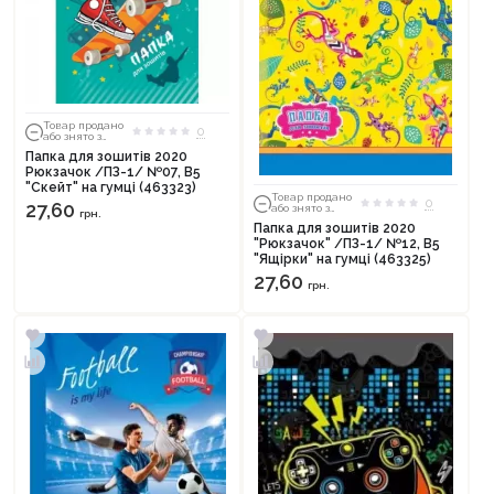
Товар продано
0
або знято з
тиражу
Папка для зошитів 2020
Рюкзачок /ПЗ-1/ №07, В5
"Скейт" на гумці (463323)
Товар продано
0
27,60
або знято з
грн.
тиражу
Папка для зошитів 2020
"Рюкзачок" /ПЗ-1/ №12, В5
"Ящірки" на гумці (463325)
27,60
грн.