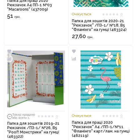
Папка для праці 2020
Рюкзачок А4 ПП-1 №03
"Macaroons" (437009)
Очікується
0
51
грн.
Папка для зошитів 2020-21
"Рюкзачок" /ПЗ-1/ №18, В5
"Фламінго" на гумці (463324)
27,60
грн.
Товар продано
Очікується
0
0
або знято з
тиражу
Папка для праці 2020
Папка для зошитів 2019-21
"Рюкзачок" А4 /ПП-1/№11
Рюкзачок /ПЗ-1/ №26, В5
"Фламінго" карт/лам. на гумці
"Poof! Монстрики" на гумці
(462119)
(463322)