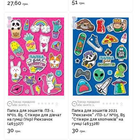
51
27,60
грн.
грн.
Товар продано
Товар продано
0
0
або знято з
або знято з
тиражу
тиражу
Папка для зошитів. ПЗ-1.
Папка для зошитів 2021
№01. В5. Стікери для дівчат
"Рюкзачок" /ПЗ-1/ №05, В5
на гумці (Укр) Рюкзачок
"Стікери для хлопчиків" на
(463327)
гумці (463328)
30
30
грн.
грн.