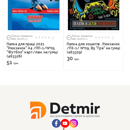
Товар продано
Товар продано
0
0
або знято з
або знято з
тиражу
тиражу
Папка для праці 2021
Папка для зошитів . Рюкзачок
"Рюкзачок" А4 /ПП-1/№05
/ПЗ-1/ №09, В5 "Гра" на гумці
"Футбол" карт/лам. на гумці
(463329)
(463326)
30
грн.
51
грн.