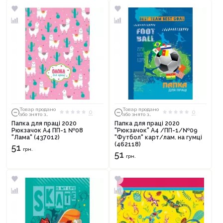
Продовжити покупки
Оформити замовлення
Товар продано
Товар продано
0
0
або знято з
або знято з
тиражу
тиражу
Папка для праці 2020
Папка для праці 2020
Рюкзачок А4 ПП-1 №08
"Рюкзачок" А4 /ПП-1/№09
"Лама" (437012)
"Футбол" карт/лам. на гумці
(462118)
51
грн.
51
грн.