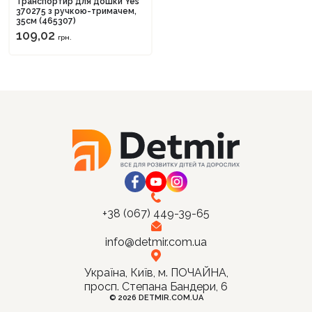
Транспортир для дошки Yes
370275 з ручкою-тримачем,
35см (465307)
109,02
грн.
Продовжити покупки
Оформити замовлення
+38 (067) 449-39-65
info@detmir.com.ua
Україна, Київ, м. ПОЧАЙНА,
просп. Степана Бандери, 6
© 2026 DETMIR.COM.UA