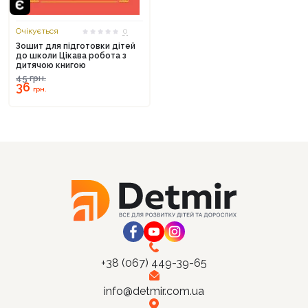
Очікується
0
Зошит для підготовки дітей
до школи Цікава робота з
дитячою книгою
Продовжити покупки
45
грн.
36
грн.
Оформити замовлення
+38 (067) 449-39-65
info@detmir.com.ua