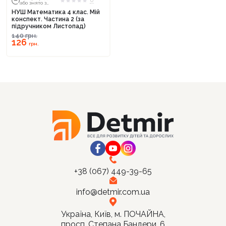
0
або знято з
тиражу
НУШ Математика 4 клас. Мій
конспект. Частина 2 (за
підручником Листопад)
140
грн.
126
грн.
Продовжити покупки
Оформити замовлення
+38 (067) 449-39-65
info@detmir.com.ua
Україна, Київ, м. ПОЧАЙНА,
просп. Степана Бандери, 6