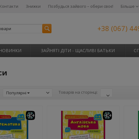
Контакти
Знижки
Позбудься зайвого – обери своє!
Більше
+38 (067) 44
НОВИНКИ
ЗАЙНЯТІ ДІТИ - ЩАСЛИВІ БАТЬКИ
С
си
:
Товарів на сторінці:
Популярні