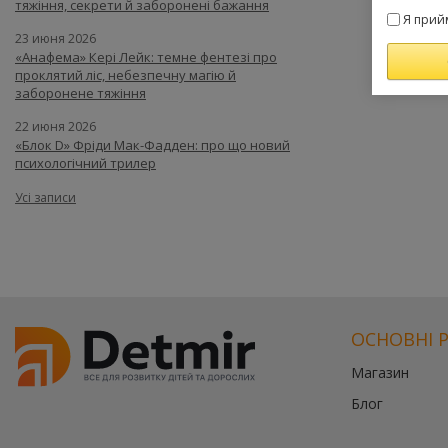
тяжіння, секрети й заборонені бажання
Я прий
23 июня 2026
«Анафема» Кері Лейк: темне фентезі про
проклятий ліс, небезпечну магію й
заборонене тяжіння
22 июня 2026
«Блок D» Фріди Мак-Фадден: про що новий
психологічний трилер
Усі записи
ОСНОВНІ 
Магазин
Блог