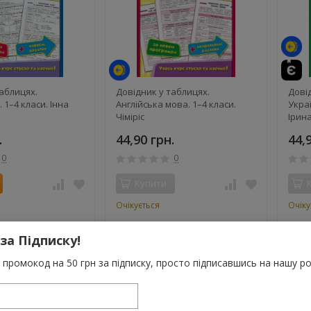
аблицях.
Довідник у таблицях.
Дові
1–4 класи. Інна
Англійська мова. 1–4 класи.
Украї
Чіміріс
Ірин
.
44,90 грн.
44,
0
0
Купити
Очікується
Очіку
 за Підписку!
промокод на 50 грн за підписку, просто підписавшись на нашу ро