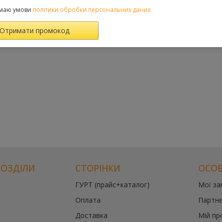
маю умови
політики обробки персональних даних
РОЗДІЛИ
СТОРІНКИ
ОСОБ
ГУРТ (прайс+каталог)
Мої з
Оплата
Партне
Доставка
Мій пр