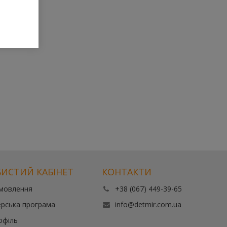
ИСТИЙ КАБІНЕТ
КОНТАКТИ
амовлення
+38 (067) 449-39-65
рська програма
info@detmir.com.ua
офіль