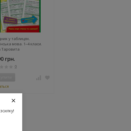
дник у таблицях.
нська мова. 1–4 класи.
а Таровита
90 грн.
0
Купити
ється
зсилку!