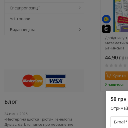
Спецпропозиції
Усі товари
Видавництва
Довідник у т
Математика. 
Бачинська
44,90 грн
Купити
У наявності
50 грн
Блог
Отримай 
24 июня 2026
«Нестерпна шістка Трісти» Пенелопи
Дуглас: dark romance про небезпечне