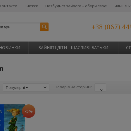
Контакти
Знижки
Позбудься зайвого – обери своє!
Більше
+38 (067) 44
НОВИНКИ
ЗАЙНЯТІ ДІТИ - ЩАСЛИВІ БАТЬКИ
С
an
:
Товарів на сторінці:
Популярні
-5%