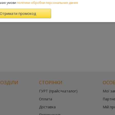
маю умови
політики обробки персональних даних
РОЗДІЛИ
СТОРІНКИ
ОСОБ
ГУРТ (прайс+каталог)
Мої з
Оплата
Партне
Доставка
Мій пр
Повернення