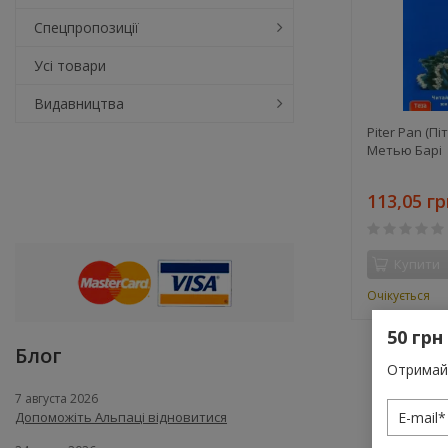
Спецпропозиції
Усі товари
Видавництва
Piter Pan (П
Метью Барі
113,05 гр
Купити
Очікується
50 грн
Блог
Отримай 
7 августа 2026
Допоможіть Альпаці відновитися