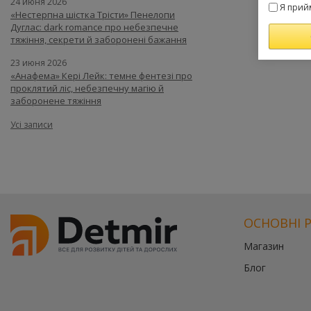
24 июня 2026
Я прий
«Нестерпна шістка Трісти» Пенелопи
Дуглас: dark romance про небезпечне
тяжіння, секрети й заборонені бажання
23 июня 2026
«Анафема» Кері Лейк: темне фентезі про
проклятий ліс, небезпечну магію й
заборонене тяжіння
Усі записи
ОСНОВНІ 
Магазин
Блог