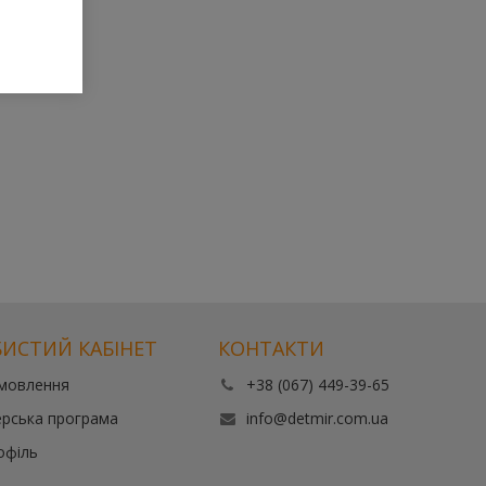
ИСТИЙ КАБІНЕТ
КОНТАКТИ
амовлення
+38 (067) 449-39-65
рська програма
info@detmir.com.ua
офіль