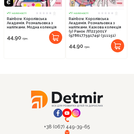
0
0
У наявності
У наявності
Rainbow. Королівська
Rainbow. Королівська
Академія. Розмальовка з
Академія. Розмальовка з
наліпками. Модна колекція
наліпками. Казкова колекція
(у) Ранок ЛП223001У
(9786177591749) (311151)
44,90
грн.
Продовжити покупки
44,90
грн.
Оформити замовлення
+38 (067) 449-39-65