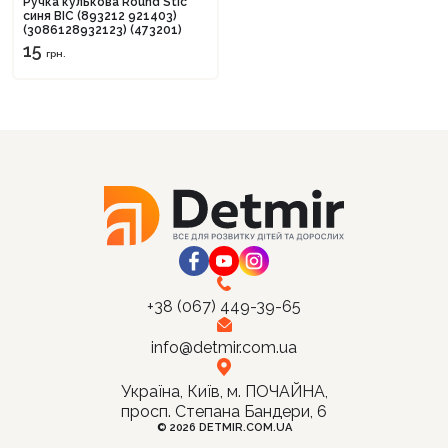
Ручка кулькова Round Stic
синя BIC (893212 921403)
(3086128932123) (473201)
15
грн.
Продовжити покупки
Оформити замовлення
+38 (067) 449-39-65
info@detmir.com.ua
Україна, Київ, м. ПОЧАЙНА,
просп. Степана Бандери, 6
© 2026 DETMIR.COM.UA