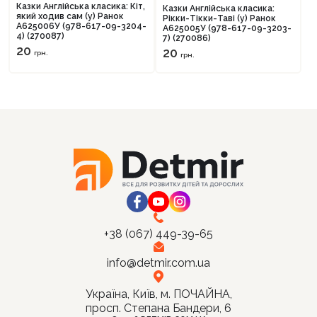
тиражу
тиражу
Казки Англійська класика: Кіт,
Казки Англійська класика:
який ходив сам (у) Ранок
Рікки-Тікки-Таві (у) Ранок
А625006У (978-617-09-3204-
А625005У (978-617-09-3203-
4) (270087)
7) (270086)
20
20
грн.
грн.
Продовжити покупки
Оформити замовлення
+38 (067) 449-39-65
info@detmir.com.ua
Україна, Київ, м. ПОЧАЙНА,
просп. Степана Бандери, 6