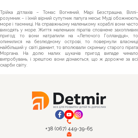
Трійка дітлахів – Томас Вогняний, Марі Безстрашна, Віллі-
розумник – і їхній вірний супутник папуга месьє Муді обожнюють
море і таємниці. На справжньому маленькому кораблі вони часто
виходять у море. Життя маленьких піратів сповнене захопливих
пригод: то вони натрапили на «Летючого Голландця», то
опинилися на безлюдному острові, то повернули власниці
найбільший у світі діамант, то вполювали скриньку старого пірата
Моргана. На долю малих шукачів пригод випаде чимало
випробувань, і зрештою вони дізнаються, що ж дорожче за всі
скарби світу.
+38 (067) 449-39-65