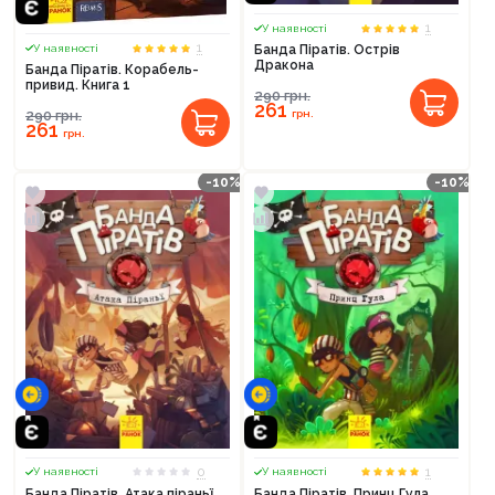
1
У наявності
1
У наявності
Банда Піратів. Острів
Дракона
Банда Піратів. Корабель-
привид. Книга 1
290
грн.
261
290
грн.
грн.
261
грн.
-10%
-10%
0
1
У наявності
У наявності
Банда Піратів. Атака піраньї
Банда Піратів. Принц Гула