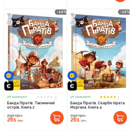
-10%
-10%
0
1
У наявності
У наявності
Банда Піратів. Таємничий
Банда Піратів. Скарби пірата
острів. Книга 2
Моргана. Книга 4
290
грн.
290
грн.
261
261
грн.
грн.