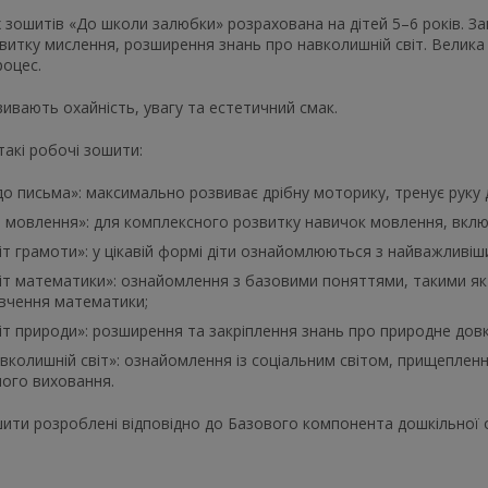
 зошитів «До школи залюбки» розрахована на дітей 5–6 років. З
витку мислення, розширення знань про навколишній світ. Велика 
роцес.
ивають охайність, увагу та естетичний смак.
 такі робочі зошити:
о письма»: максимально розвиває дрібну моторику, тренує руку 
 мовлення»: для комплексного розвитку навичок мовлення, включ
іт грамоти»: у цікавій формі діти ознайомлюються з найважливіш
іт математики»: ознайомлення з базовими поняттями, такими як ч
ивчення математики;
іт природи»: розширення та закріплення знань про природне дов
вколишній світ»: ознайомлення із соціальним світом, прищепленн
ного виховання.
шити розроблені відповідно до Базового компонента дошкільної о