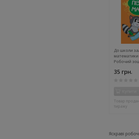
До школи за
математики 
Робочий зо
35 грн.
Купити
Товар продан
тиражу
Яскраві робоч