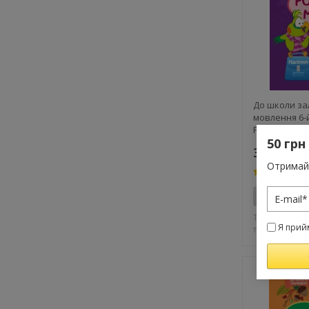
До школи з
мовлення 6-й
Робочий зо
50 грн
35 грн.
Отримай 
Купити
Товар продан
Я прий
тиражу