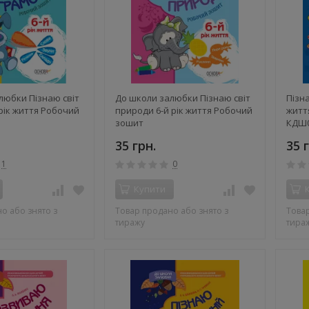
любки Пізнаю світ
До школи залюбки Пізнаю світ
Пізна
 рік життя Робочий
природи 6-й рік життя Робочий
житт
зошит
КДШ0
(2897
35 грн.
35 
1
0
Купити
о або знято з
Товар продано або знято з
Товар
тиражу
тира