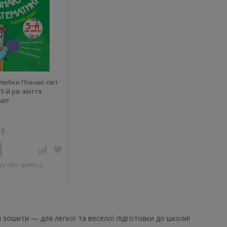
любки Пізнаю світ
5-й рік життя
шит
0
о або знято з
і зошити — для легкої та веселої підготовки до школи!