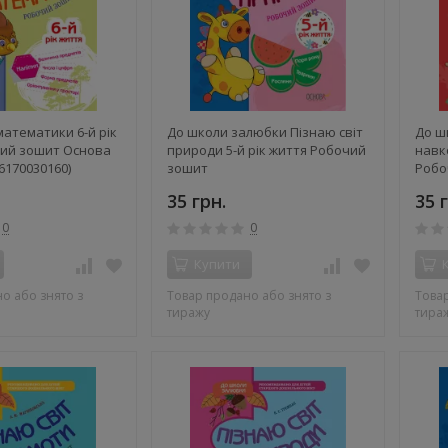
математики 6-й рік
До школи залюбки Пізнаю світ
До ш
чий зошит Основа
природи 5-й рік життя Робочий
навко
6170030160)
зошит
Робо
35 грн.
35 
0
0
Купити
о або знято з
Товар продано або знято з
Товар
тиражу
тира