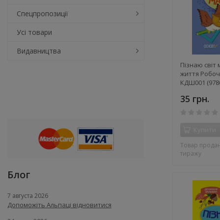
Спецпропозиції
Усі товари
Видавництва
Пізнаю світ 
життя Робо
КДШ001 (978
(292155)
35 грн.
Купити
Товар продан
тиражу
Блог
7 августа 2026
Допоможіть Альпаці відновитися