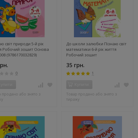
ю світ природи 5-й рік
До школи залюбки Пізнаю світ
я Робочий зошит Основа
математики 6-й рік життя
08 (9786170032829)
Робочий зошит
80)
грн.
35 грн.
0
1
Купити
Купити
 продано або знято з
Товар продано або знято з
жу
тиражу