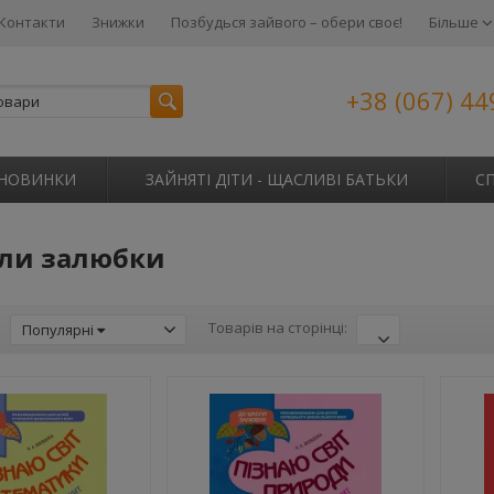
Контакти
Знижки
Позбудься зайвого – обери своє!
Більше
+38 (067) 44
НОВИНКИ
ЗАЙНЯТІ ДІТИ - ЩАСЛИВІ БАТЬКИ
С
ли залюбки
:
Товарів на сторінці:
Популярні