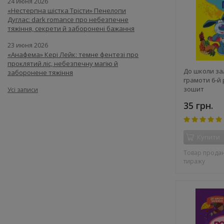
24 июня 2026
«Нестерпна шістка Трісти» Пенелопи
Дуглас: dark romance про небезпечне
тяжіння, секрети й заборонені бажання
23 июня 2026
«Анафема» Кері Лейк: темне фентезі про
проклятий ліс, небезпечну магію й
До школи за
заборонене тяжіння
грамоти 6-й
зошит
Усі записи
35 грн.
Купити
Товар продан
тиражу