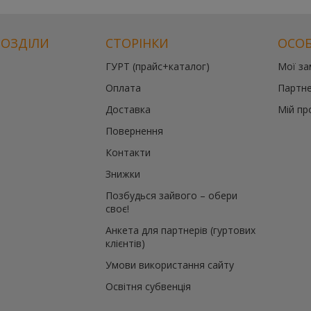
РОЗДІЛИ
СТОРІНКИ
ОСОБ
ГУРТ (прайс+каталог)
Мої з
Оплата
Партне
Доставка
Мій пр
Повернення
Контакти
Знижки
Позбудься зайвого – обери
своє!
Анкета для партнерів (гуртових
клієнтів)
Умови використання сайту
Освітня субвенція