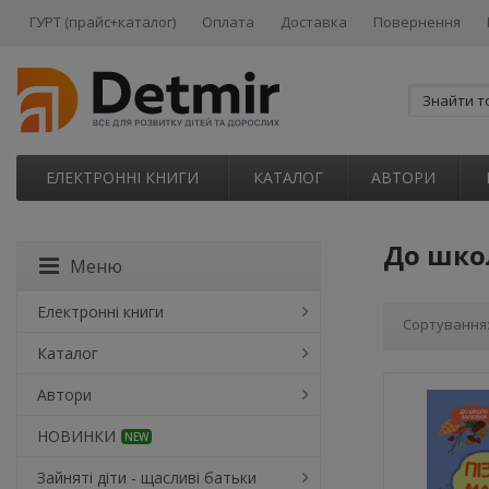
ГУРТ (прайс+каталог)
Оплата
Доставка
Повернення
ЕЛЕКТРОННІ КНИГИ
КАТАЛОГ
АВТОРИ
До шко
Меню
Електронні книги
Сортування
Каталог
Автори
НОВИНКИ
NEW
Зайняті діти - щасливі батьки