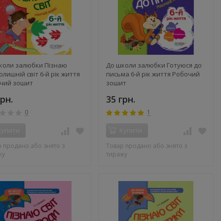
коли залюбки Пізнаю
До школи залюбки Готуюся до
лишній світ 6-й рік життя
письма 6-й рік життя Робочий
чий зошит
зошит
грн.
35 грн.
0
1
Купити
Купити
 продано або знято з
Товар продано або знято з
жу
тиражу