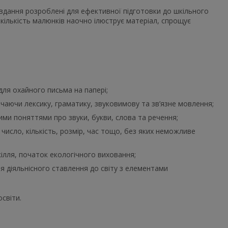
авдання розроблені для ефективної підготовки до шкільного
кількість малюнків наочно ілюструє матеріал, спрощує
для охайного письма на папері;
аючи лексику, граматику, звуковимову та зв’язне мовлення;
ими поняттями про звуки, букви, слова та речення;
исло, кількість, розмір, час тощо, без яких неможливе
кілля, початок екологічного виховання;
я діяльнісного ставлення до світу з елементами
світи.