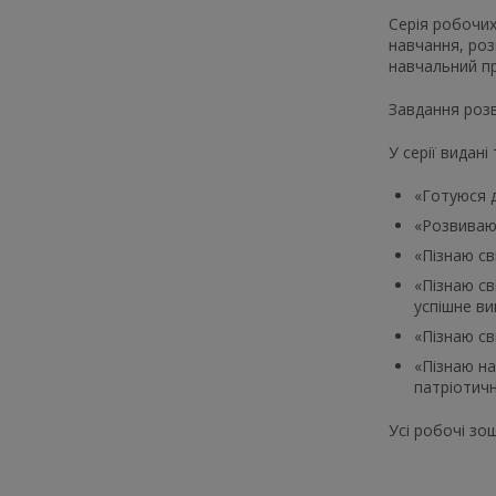
Серія робочих
навчання, роз
навчальний п
Завдання розв
У серії видані
«Готуюся д
«Розвиваю
«Пізнаю св
«Пізнаю св
успішне в
«Пізнаю св
«Пізнаю на
патріотич
Усі робочі зо