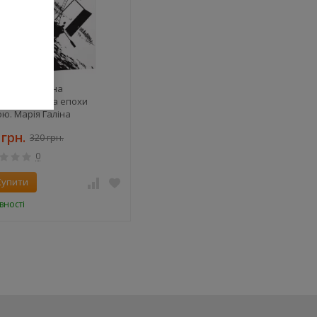
 Глуша. Сумна
астична сага епохи
ою. Марія Галіна
 грн.
320 грн.
0
Купити
вності