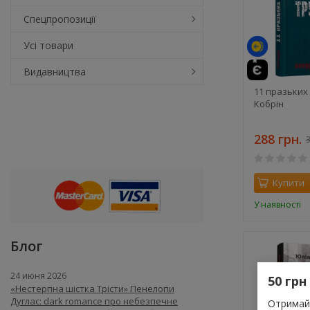
Спецпропозиції
Усі товари
Видавництва
11 празьких 
Кобрін
288 грн.
3
Купити
У наявності
Блог
24 июня 2026
50 грн
«Нестерпна шістка Трісти» Пенелопи
Дуглас: dark romance про небезпечне
Отримай 