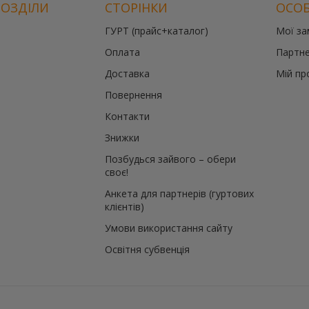
РОЗДІЛИ
СТОРІНКИ
ОСОБ
ГУРТ (прайс+каталог)
Мої з
Оплата
Партне
Доставка
Мій пр
Повернення
Контакти
Знижки
Позбудься зайвого – обери
своє!
Анкета для партнерів (гуртових
клієнтів)
Умови використання сайту
Освітня субвенція