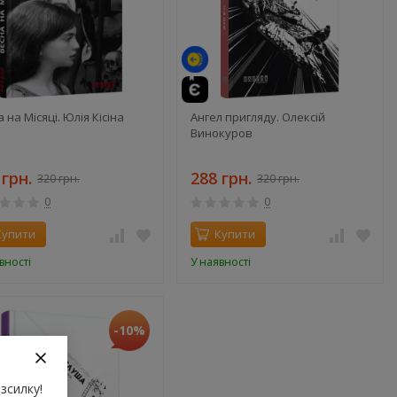
 на Місяці. Юлія Кісіна
Ангел пригляду. Олексій
Винокуров
 грн.
288 грн.
320 грн.
320 грн.
0
0
Купити
Купити
вності
У наявності
-10%
зсилку!