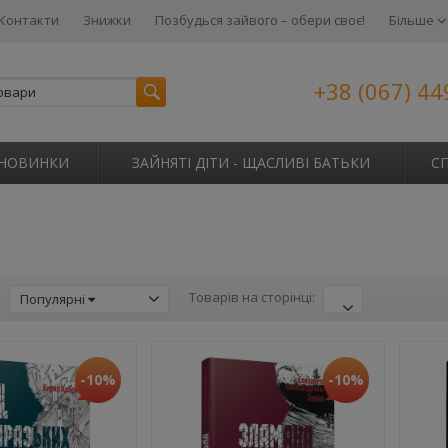
Контакти
Знижки
Позбудься зайвого – обери своє!
Більше
+38 (067) 44
НОВИНКИ
ЗАЙНЯТІ ДІТИ - ЩАСЛИВІ БАТЬКИ
С
:
Товарів на сторінці:
Популярні
-10%
-10%