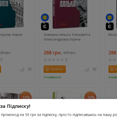
трупів. Кирил
Зламана лялька. Єлизавета
Весна
Олександрова-Зоріна
288 грн.
288
20 грн.
320 грн.
0
0
Купити
У наявності
У ная
-10%
-10%
 за Підписку!
промокод на 50 грн за підписку, просто підписавшись на нашу ро