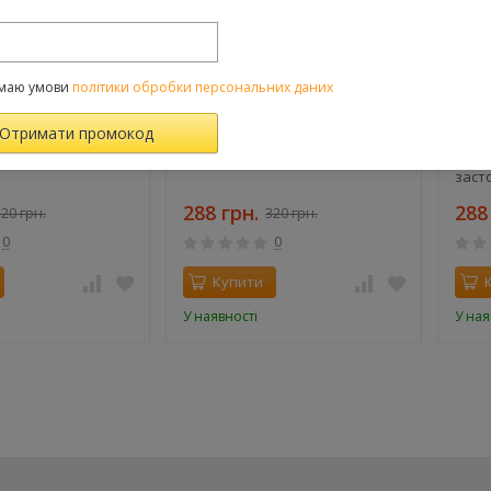
маю умови
політики обробки персональних даних
Юлія Кісіна
Розвилка. Тетяна Бонч-
Мала
Осмоловська
фант
заст
288 грн.
288
20 грн.
320 грн.
0
0
Купити
У наявності
У ная