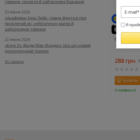
тяжіння, секрети й заборонені бажання
23 июня 2026
«Анафема» Кері Лейк: темне фентезі про
проклятий ліс, небезпечну магію й
Я прий
заборонене тяжіння
Елефантіна. 
22 июня 2026
«Блок D» Фріди Мак-Фадден: про що новий
психологічний трилер
288 грн.
3
Усі записи
Купити
У наявності