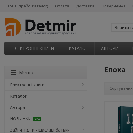
ГУРТ (прайс+каталог)
Оплата
Доставка
Повернення
ЕЛЕКТРОННІ КНИГИ
КАТАЛОГ
АВТОРИ
Епоха
Меню
Електронні книги
Сортування
Каталог
Автори
НОВИНКИ
NEW
Зайняті діти - щасливі батьки