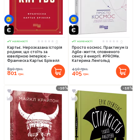
0
0
У наявності
У наявності
Картьє. Нерозказана історія
Просто космос. Практикум із
родини, що стоїть за
Agile-життя, сповненого
ювелірною імперією –
сенсу й енергії. #PROMe.
Франческа Картьє Брікелл
Катерина Ленгольд
890
грн.
450
грн.
801
405
грн.
грн.
-10%
-10%