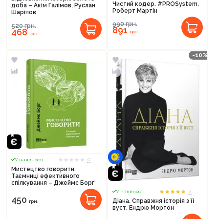
Чистий кодер. #PROSystem.
доба – Акім Галімов, Руслан
Роберт Мартін
Шаріпов
990
грн.
520
грн.
891
468
грн.
грн.
-10%
0
У наявності
Мистецтво говорити.
Таємниці ефективного
спілкування – Джеймс Борґ
2
У наявності
450
Діана. Справжня історія з її
грн.
вуст. Ендрю Мортон