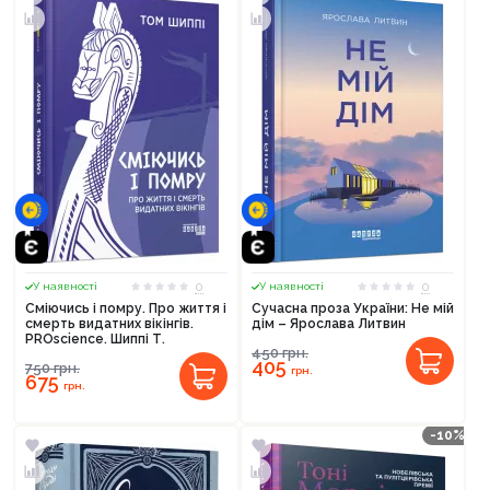
0
0
У наявності
У наявності
Сміючись і помру. Про життя і
Сучасна проза України: Не мій
смерть видатних вікінгів.
дім – Ярослава Литвин
PROscience. Шиппі Т.
450
грн.
405
750
грн.
грн.
675
грн.
-10%