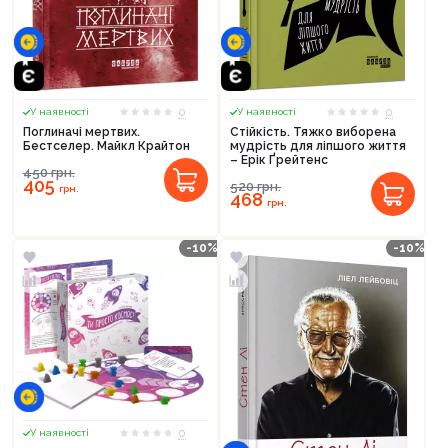
0
0
У наявності
У наявності
Поглиначі мертвих.
Стійкість. Тяжко виборена
Бестселер. Майкл Крайтон
мудрість для ліпшого життя
– Ерік Ґрейтенс
450
грн.
405
520
грн.
грн.
468
грн.
-10%
-10%
0
У наявності