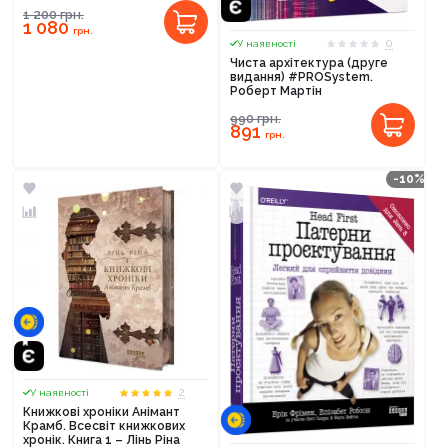
1 200
грн.
1 080
грн.
0
У наявності
Чиста архітектура (друге
видання) #PROSystem.
Роберт Мартін
990
грн.
891
грн.
-10%
2
У наявності
Книжкові хроніки Анімант
Крамб. Всесвіт книжкових
хронік. Книга 1 – Лінь Ріна