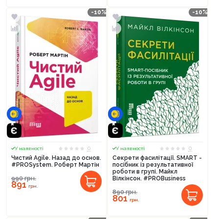
-10%
-10%
0
0
У наявності
У наявності
Чистий Agile. Назад до основ.
Секрети фасилітації. SMART -
#PROSystem. Роберт Мартін
посібник із результативної
роботи в групі. Майкл
990
грн.
Вілкінсон. #PROBusiness
891
грн.
890
грн.
801
грн.