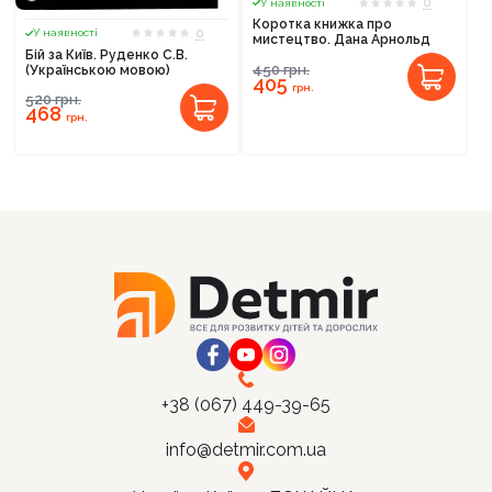
0
У наявності
Коротка книжка про
0
У наявності
мистецтво. Дана Арнольд
Бій за Київ. Руденко С.В.
450
грн.
(Українською мовою)
405
грн.
520
грн.
468
грн.
+38 (067) 449-39-65
info@detmir.com.ua