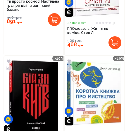
Ти просто космос! Настільна
гра про цілі та життєвий
баланс
990
грн.
891
грн.
0
У наявності
PROcreators: Життя як
комікс. Стен Лі
520
грн.
468
грн.
-10%
-10%