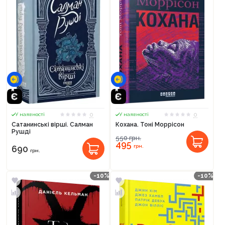
0
0
У наявності
У наявності
Сатанинські вірші. Салман
Кохана. Тоні Моррісон
Рушді
550
грн.
495
грн.
690
грн.
-10%
-10%