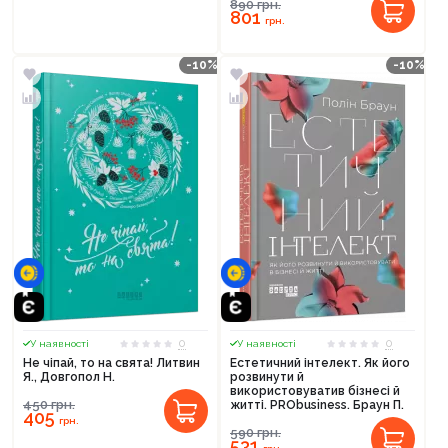
890
грн.
801
грн.
-10%
-10%
0
0
У наявності
У наявності
Не чіпай, то на свята! Литвин
Естетичний інтелект. Як його
Я., Довгопол Н.
розвинути й
використовуватив бізнесі й
450
грн.
житті. PRObusiness. Браун П.
405
грн.
590
грн.
531