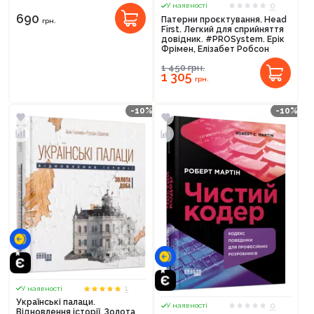
0
У наявності
690
Патерни проєктування. Head
грн.
First. Легкий для сприйняття
довідник. #PROSystem. Ерік
Фрімен, Елізабет Робсон
1 450
грн.
1 305
грн.
-10%
-10%
1
У наявності
Українські палаци.
0
У наявності
Відновлення історії. Золота