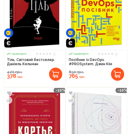
0
0
У наявності
У наявності
Тіль. Світовий бестселер.
Посібник із DevOps.
Даніель Кельман
#PROSystem. Джин Кім
420
грн.
850
грн.
378
765
грн.
грн.
-10%
-10%