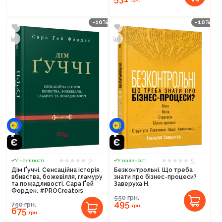
грн.
-10%
-10%
0
0
У наявності
У наявності
Дім Ґуччі. Сенсаційна історія
Безконтрольні. Що треба
вбивства, божевілля, гламуру
знати про бізнес-процеси?
та пожадливості. Сара Ґей
Заверуха Н.
Форден. #PROCreators
550
грн.
495
750
грн.
грн.
675
грн.