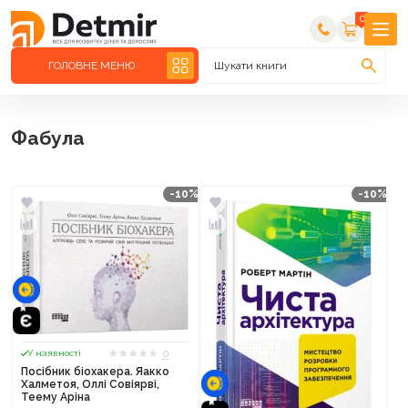
0
ГОЛОВНЕ МЕНЮ
Шукати книги
Фабула
-10%
-10%
0
У наявності
Посібник біохакера. Яакко
Халметоя, Оллі Совіярві,
Теему Аріна