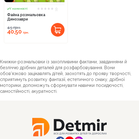
0
У наявності
Файна розмальовка
Динозаври
45
грн.
40,50
грн.
Продовжити покупки
Книжки-розмальовки із захопливими фактами, завданнями й
Оформити замовлення
безліччю дрібних деталей для розфарбовування. Вони
обов’язково зацікавлять дітей, заохотять до прояву творчості,
сприятимуть розвитку фантазії, естетичного смаку, дрібної
моторики, допоможуть сформувати навички посидючості,
самостійності, акуратності.