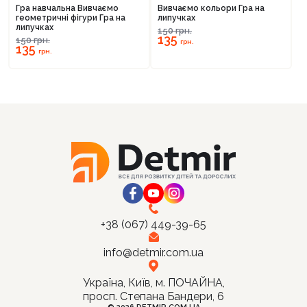
тиражу
тиражу
Гра навчальна Вивчаємо
Вивчаємо кольори Гра на
геометричні фігури Гра на
липучках
липучках
150
грн.
135
150
грн.
грн.
135
грн.
+38 (067) 449-39-65
info@detmir.com.ua
Україна, Київ, м. ПОЧАЙНА,
просп. Степана Бандери, 6