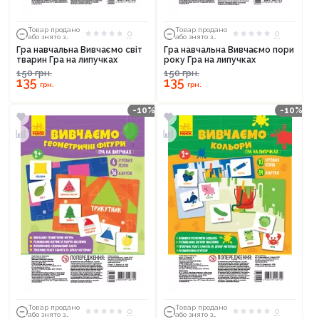
Товар продано
Товар продано
0
0
або знято з
або знято з
тиражу
тиражу
Гра навчальна Вивчаємо світ
Гра навчальна Вивчаємо пори
тварин Гра на липучках
року Гра на липучках
150
грн.
150
грн.
135
135
грн.
грн.
-10%
-10%
Продовжити покупки
Оформити замовлення
Товар продано
Товар продано
0
0
або знято з
або знято з