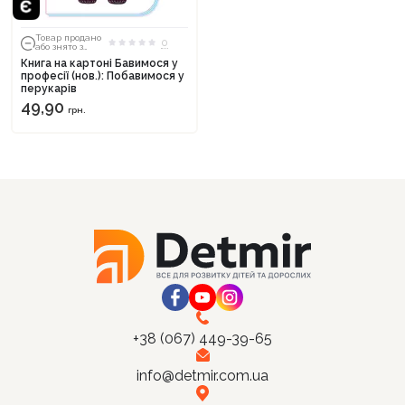
Товар продано
0
або знято з
тиражу
Книга на картоні Бавимося у
професії (нов.): Побавимося у
перукарів
Продовжити покупки
49,90
грн.
Оформити замовлення
+38 (067) 449-39-65
info@detmir.com.ua