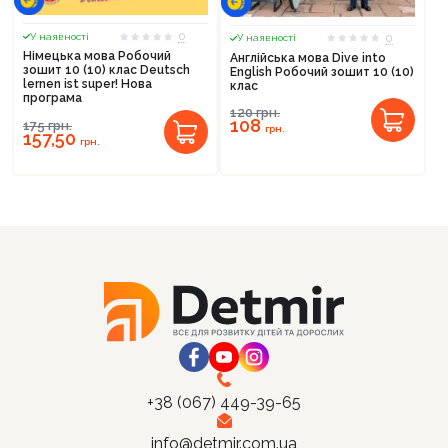
0
0
У наявності
У наявності
Німецька мова Робочий
Англійська мова Dive into
зошит 10 (10) клас Deutsch
English Робочий зошит 10 (10)
lernen ist super! Нова
клас
програма
120
грн.
Продовжити покупки
108
175
грн.
грн.
157,50
грн.
Оформити замовлення
+38 (067) 449-39-65
info@detmir.com.ua