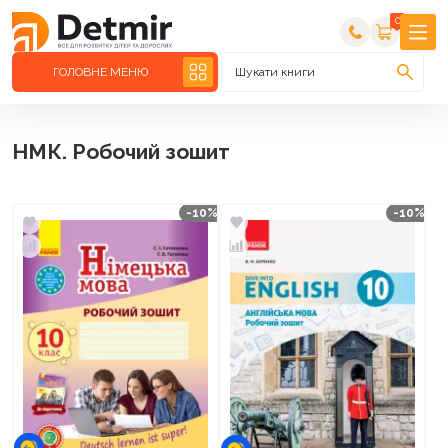
0
ГОЛОВНЕ МЕНЮ
Шукати книги
НМК. Робочий зошит
-10%
-10%