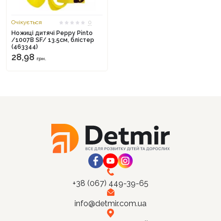
Очікується
0
Ножиці дитячі Peppy Pinto
/1007B SF/ 13.5см, блістер
(463344)
Продовжити покупки
28,98
грн.
Оформити замовлення
+38 (067) 449-39-65
info@detmir.com.ua