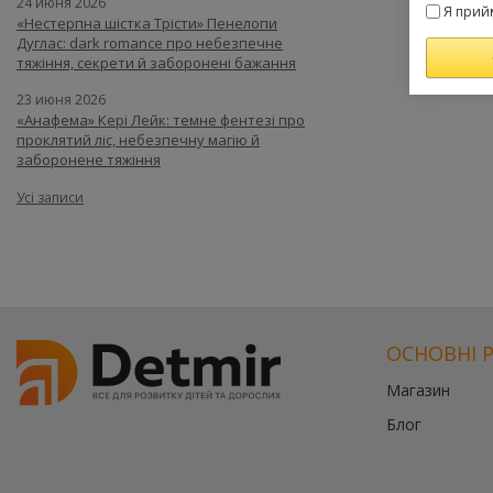
24 июня 2026
Я прий
«Нестерпна шістка Трісти» Пенелопи
Дуглас: dark romance про небезпечне
тяжіння, секрети й заборонені бажання
23 июня 2026
«Анафема» Кері Лейк: темне фентезі про
проклятий ліс, небезпечну магію й
заборонене тяжіння
Усі записи
ОСНОВНІ 
Магазин
Блог