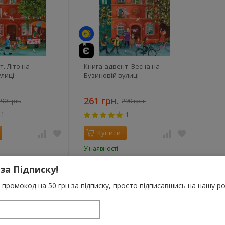
. Літо на
Книга-адвент. Весна на
улиці
Бузиновій вулиці
261 грн.
90 грн.
290 грн.
1
1
Купити
У наявності
 за Підписку!
промокод на 50 грн за підписку, просто підписавшись на нашу ро
ажуть вам про пригоди п’ятьох друзів, які мешкають в одному буд
аві пригоди й життєві уроки. А ще маленькі й великі радощі, із як
очівлю в наметах… Розгортай книгу та насолоджуйся затишними 