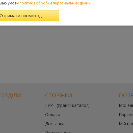
маю умови
політики обробки персональних даних
РОЗДІЛИ
СТОРІНКИ
ОСОБ
ГУРТ (прайс+каталог)
Мої з
Оплата
Партне
Доставка
Мій пр
Повернення