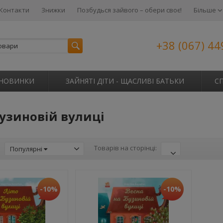
Контакти
Знижки
Позбудься зайвого – обери своє!
Більше
+38 (067) 44
НОВИНКИ
ЗАЙНЯТІ ДІТИ - ЩАСЛИВІ БАТЬКИ
С
Бузиновій вулиці
:
Товарів на сторінці:
Популярні
-10%
-10%