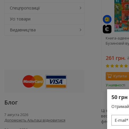
Спецпропозиції
Усі товари
Видавництва
Книга-адвент
Бузиновій в
261 грн.
2
Купити
У наявності
50 грн
Блог
Отримай 
Ці книги розк
7 августа 2026
веселощі, цік
Допоможіть Альпаці відновитися
фестиваль, н