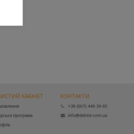
ИСТИЙ КАБІНЕТ
КОНТАКТИ
амовлення
+38 (067) 449-39-65
рська програма
info@detmir.com.ua
офіль