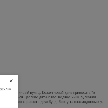
зсилку!
инку на Бузиновій вулиці. Кожен новий день приносить їм
их і складається щасливе дитинство: водяну бійку, вуличний
історіями про справжню дружбу, доброту та взаємодопомогу.