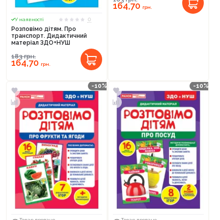
164,70
грн.
0
У наявності
Розповімо дітям. Про
транспорт. Дидактичний
матеріал ЗДО+НУШ
183
грн.
164,70
грн.
-10%
-10%
Товар продано
Товар продано