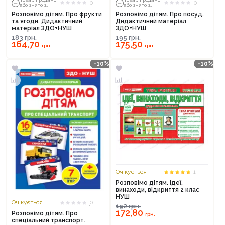
0
0
або знято з
або знято з
тиражу
тиражу
Розповімо дітям. Про фрукти
Розповімо дітям. Про посуд.
та ягоди. Дидактичний
Дидактичний матеріал
матеріал ЗДО+НУШ
ЗДО+НУШ
Продовжити покупки
183
грн.
195
грн.
164,70
175,50
грн.
грн.
Оформити замовлення
-10%
-10%
Очікується
1
Розповімо дітям. Ідеї,
винаходи, відкриття 2 клас
НУШ
Очікується
0
192
грн.
172,80
Розповімо дітям. Про
грн.
спеціальний транспорт.