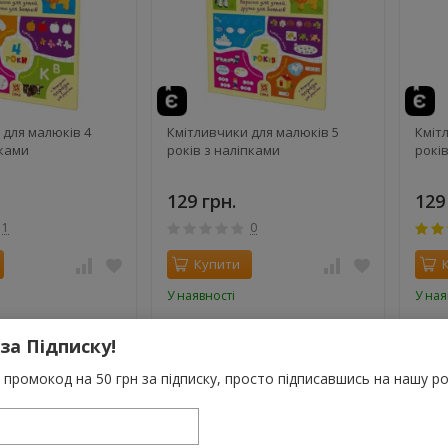
 для малюків 4
Кмітливчики для малюків 5
Кміт
пками
років з наліпками
рокі
129 грн.
129
1
0
Купити
У наявності
У ная
 за Підписку!
промокод на 50 грн за підписку, просто підписавшись на нашу ро