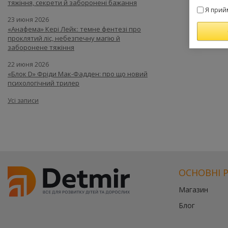
тяжіння, секрети й заборонені бажання
Я прий
23 июня 2026
«Анафема» Кері Лейк: темне фентезі про
проклятий ліс, небезпечну магію й
заборонене тяжіння
22 июня 2026
«Блок D» Фріди Мак-Фадден: про що новий
психологічний трилер
Усі записи
ОСНОВНІ 
Магазин
Блог