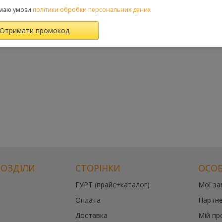
маю умови
політики обробки персональних даних
РОЗДІЛИ
СТОРІНКИ
ОСОБ
ГУРТ (прайс+каталог)
Мої з
Оплата
Партне
Доставка
Мій пр