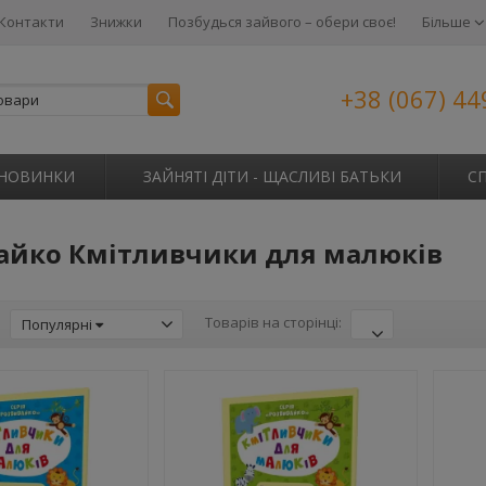
Контакти
Знижки
Позбудься зайвого – обери своє!
Більше
+38 (067) 44
НОВИНКИ
ЗАЙНЯТІ ДІТИ - ЩАСЛИВІ БАТЬКИ
С
айко Кмітливчики для малюків
:
Товарів на сторінці:
Популярні