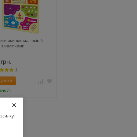
ливчики для малюків 6
в з наліпками
 грн.
1
Купити
вності
зсилку!