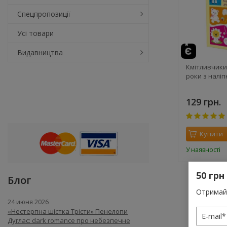
Спецпропозиції
Усі товари
Видавництва
Кмітливчики
роки з налі
129 грн.
Купити
У наявності
50 грн
Блог
Отримай 
24 июня 2026
«Нестерпна шістка Трісти» Пенелопи
Дуглас: dark romance про небезпечне