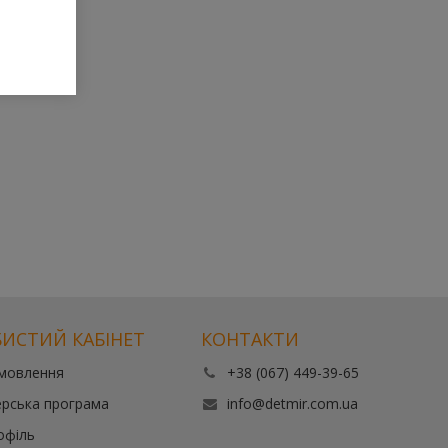
ИСТИЙ КАБІНЕТ
КОНТАКТИ
амовлення
+38 (067) 449-39-65
рська програма
info@detmir.com.ua
офіль