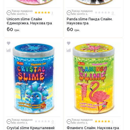
Товар продано
Товар продано
1
0
або знято з
або знято з
тиражу
тиражу
Unicorn slime Слайм
Panda slime Панда Слайм.
Єдиноріжка. Наукова гра
Наукова гра
60
60
грн.
грн.
Продовжити покупки
Оформити замовлення
Товар продано
Товар продано
0
1
або знято з
або знято з
тиражу
тиражу
Crystal slime Кришталевий
Фламінго Слайм. Наукова гра