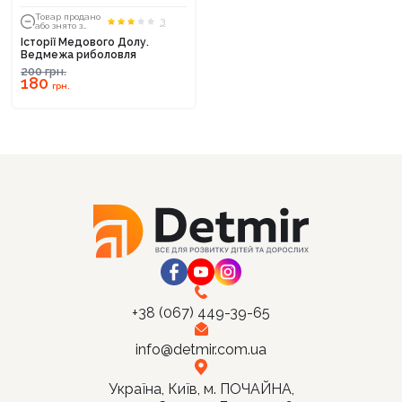
Товар продано
3
або знято з
тиражу
Історії Медового Долу.
Ведмежа риболовля
200
грн.
180
Продовжити покупки
грн.
Оформити замовлення
+38 (067) 449-39-65
info@detmir.com.ua
Україна, Київ, м. ПОЧАЙНА,