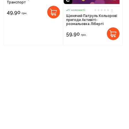
Транспорт
0
У наявності
49,90
грн.
Щенячий Патруль Кольорові
пригоди Активіті-
розмальовка Ліберті
59,90
грн.
-10%
-10%
0
У наявності
0
У наявності
Наша ферма. Багаторазова