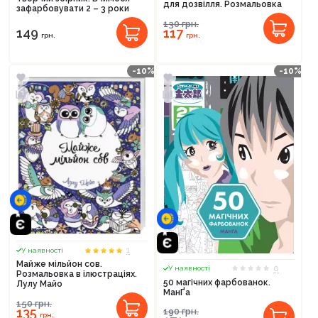
для дозвілля. Розмальовка
зафарбовувати 2 – 3 роки
130
грн.
149
117
грн.
грн.
-10%
-10%
1
У наявності
Майже мільйон сов.
0
У наявності
Розмальовка в ілюстраціях.
50 магічних фарбованок.
Лулу Майо
МанҐа
150
грн.
135
190
грн.
грн.