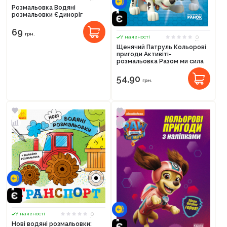
Розмальовка Водяні
розмальовки Єдиноріг
69
грн.
0
У наявності
Щенячий Патруль Кольорові
пригоди Активіті-
розмальовка Разом ми сила
54,90
грн.
0
У наявності
Нові водяні розмальовки: