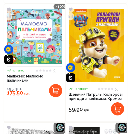
-10%
0
У наявності
Малюємо: Малюємо
пальчиками
195
грн.
0
У наявності
175,50
грн.
Щенячий Патруль. Кольорові
пригоди з наліпками. Кремез
59,90
грн.