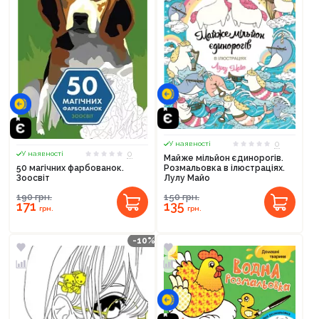
0
У наявності
0
У наявності
Майже мільйон єдинорогів.
Розмальовка в ілюстраціях.
50 магічних фарбованок.
Лулу Майо
Зоосвіт
150
грн.
190
грн.
135
171
грн.
грн.
-10%