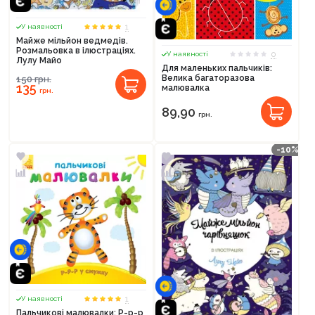
1
У наявності
Майже мільйон ведмедів.
Розмальовка в ілюстраціях.
0
У наявності
Лулу Майо
Для маленьких пальчиків:
Велика багаторазова
150
грн.
135
малювалка
грн.
89,90
грн.
-10%
1
У наявності
Пальчикові малювалки: Р-р-р