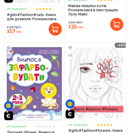
Майже мільйон котів.
1
У наявності
Розмальовка в ілюстраціях.
Лулу Майо
#girls#fashion#cats. Книги
для дозвілля. Розмальовка
150
грн.
135
130
грн.
грн.
117
грн.
-10%
1
У наявності
0
У наявності
#girls#fashion#flowers. Книги
Творчий збірник: Вчимося