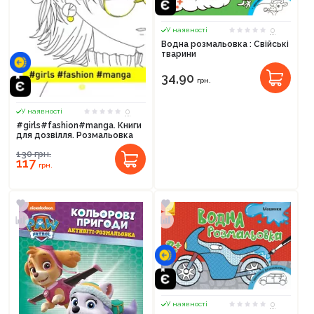
0
У наявності
Водна розмальовка : Свійські
тварини
34,90
грн.
0
У наявності
#girls#fashion#manga. Книги
для дозвілля. Розмальовка
130
грн.
117
грн.
0
У наявності