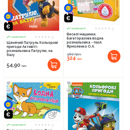
0
У наявності
Веселі машинки.
0
У наявності
Багаторазова водна
розмальовка - пазл.
Щенячий Патруль Кольорові
Ярмоленко О.А.
пригоди Активіті-
розмальовка Патрулю, на
360
грн.
базу
324
грн.
54,90
грн.
0
У наявності