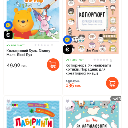
0
У наявності
Кольоровий Буль. Disney
Маля. Вінні Пух
0
У наявності
49,90
Котюрморт. Як малювати
грн.
котиків. Порадник для
креативних митців
150
грн.
135
грн.
-10%