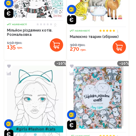
0
У наявності
Мільйон різдвяних котів.
1
У наявності
Розмальовка
Малюємо тварин (збірник)
150
грн.
300
грн.
135
270
грн.
грн.
-10%
-10%
1
У наявності