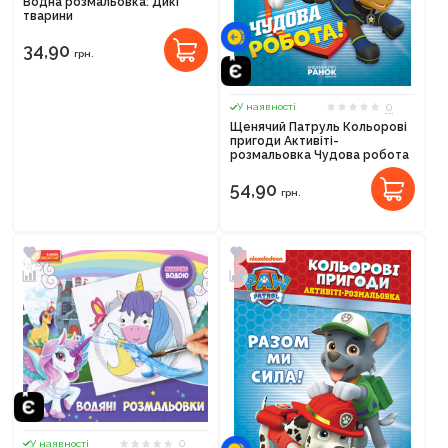
Водна розмальовка: Дикі
тварини
34,90
грн.
0
У наявності
Щенячий Патруль Кольорові
пригоди Активіті-
розмальовка Чудова робота
54,90
грн.
0
У наявності