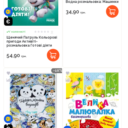
Водна розмальовка: Машинки
34,90
грн.
0
У наявності
Щенячий Патруль Кольорові
пригоди Активіті-
розмальовка Готові діяти
54,90
грн.
-10%