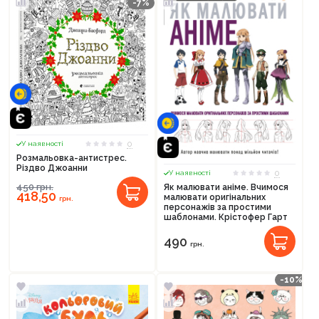
-7%
0
У наявності
Розмальовка-антистрес.
Різдво Джоанни
0
У наявності
450
грн.
Як малювати аніме. Вчимося
418,50
малювати оригінальних
грн.
персонажів за простими
шаблонами. Крістофер Гарт
490
грн.
-10%