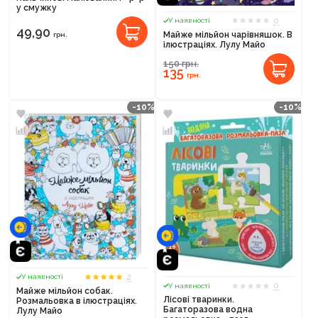
у смужку
0
У наявності
49,90
Майже мільйон чарівняшок. В
грн.
ілюстраціях. Лулу Майо
150
грн.
135
грн.
Продовжити покупки
-10%
-10%
Оформити замовлення
2
У наявності
0
У наявності
Майже мільйон собак.
Лісові тваринки.
Розмальовка в ілюстраціях.
Багаторазова водна
Лулу Майо