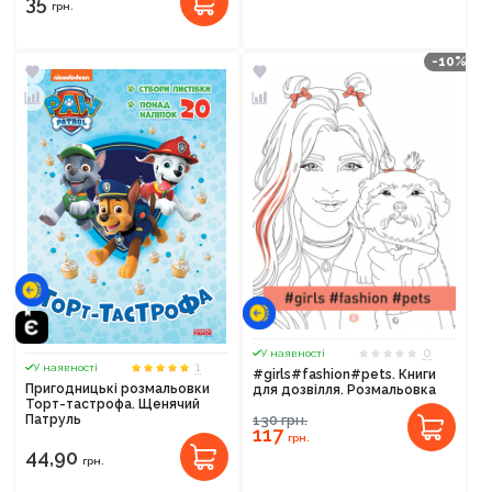
35
грн.
-10%
0
У наявності
1
У наявності
#girls#fashion#pets. Книги
Пригодницькі розмальовки
для дозвілля. Розмальовка
Торт-тастрофа. Щенячий
130
грн.
Патруль
117
грн.
44,90
грн.