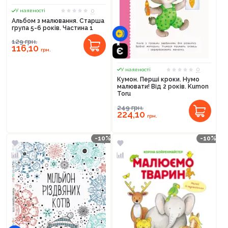
0
У наявності
Альбом з малювання. Старша
група 5-6 років. Частина 1
129
грн.
116,10
грн.
0
У наявності
Кумон. Перші кроки. Нумо
малювати! Від 2 років. Kumon
Toru
249
грн.
224,10
грн.
-10%
-10%