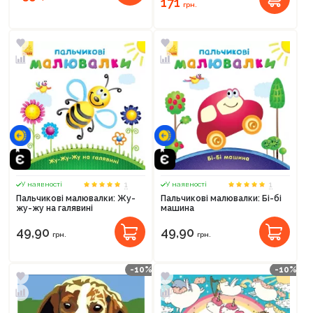
171
грн.
1
1
У наявності
У наявності
Пальчикові малювалки: Жу-
Пальчикові малювалки: Бі-бі
жу-жу на галявині
машина
49,90
49,90
грн.
грн.
-10%
-10%