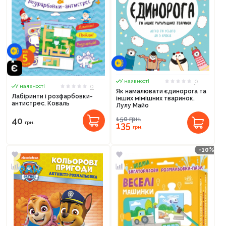
0
У наявності
0
У наявності
Як намалювати єдинорога та
Лабіринти і розфарбовки-
інших мімішних тваринок.
антистрес. Коваль
Лулу Майо
150
грн.
40
грн.
135
грн.
-10%