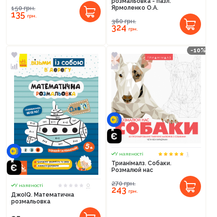
розмальовка - пазл.
Ярмоленко О.А.
150
грн.
135
грн.
360
грн.
324
грн.
-10%
1
У наявності
Трианімалз. Собаки.
Розмалюй нас
270
грн.
0
У наявності
243
грн.
ДжоIQ. Математична
розмальовка