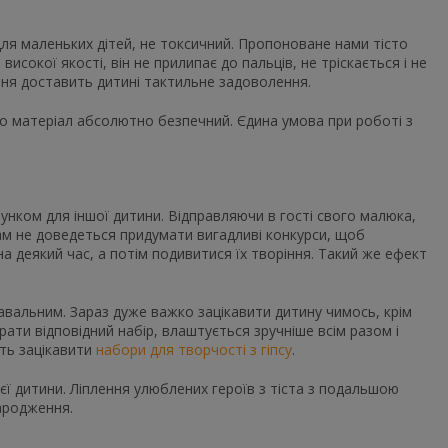
для маленьких дітей, не токсичний. Пропоноване нами тісто
исокої якості, він не прилипає до пальців, не тріскається і не
ння доставить дитині тактильне задоволення.
що матеріал абсолютно безпечний. Єдина умова при роботі з
рунком для іншої дитини. Відправляючи в гості свого малюка,
ам не доведеться придумати вигадливі конкурси, щоб
а деякий час, а потім подивитися їх творіння. Такий же ефект
знавальним. Зараз дуже важко зацікавити дитину чимось, крім
брати відповідний набір, влаштується зручніше всім разом і
уть зацікавити
набори для творчості з гіпсу
.
оєї дитини. Ліплення улюблених героїв з тіста з подальшою
ародження.