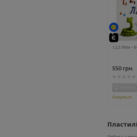
1,2,3 Ліпи –
550 грн.
Купити
Очікується
Пластилі
Робота з плас