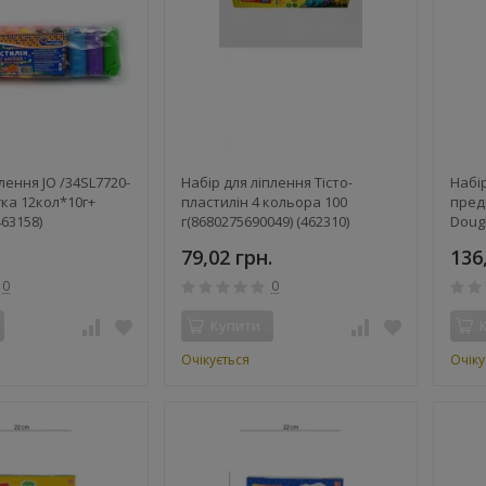
лення JO /34SL7720-
Набір для ліплення Тісто-
Набір
гка 12кол*10г+
пластилін 4 кольора 100
предм
463158)
г(8680275690049) (462310)
Doug
(8681
79,02 грн.
136
0
0
Купити
Очікується
Очіку