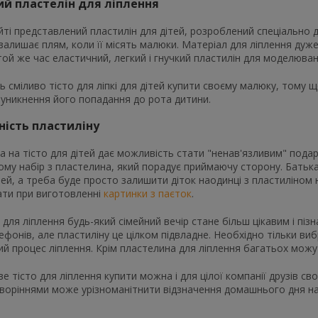
й пластелін для ліплення
ті представлений пластилін для дітей, розроблений спеціально 
залишає плям, коли її місять малюки. Матеріал для ліплення дуже в
той же час еластичний, легкий і гнучкий пластилін для моделюва
 сміливо тісто для ліпкі для дітей купити своєму малюку, тому 
 уникнення його попадання до рота дитини.
ність пластиліну
а на тісто для дітей дає можливість стати "ненав'язливим" пода
му набір з пластелина, який порадує приймаючу сторону. Батьк
ей, а треба буде просто залишити діток наодинці з пластиліном н
ати при виготовленні
картинки з паєток
.
 для ліплення будь-який сімейний вечір стане більш цікавим і пі
лефонів, але пластиліну це цілком підвладне. Необхідно тільки ви
й процес ліплення. Крім пластелина для ліплення багатьох мож
е тісто для ліплення купити можна і для цілої компанії друзів св
творіннями може урізноманітнити відзначення домашнього дня н