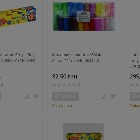
кольорів 50 гр. Play
Маса для ліплення /6624/
Набір
75690261) (460943)
24кол.*11г. 264г (463157)
інстр
Dough
.
82,50 грн.
295
0
0
Купити
Очікується
Очіку