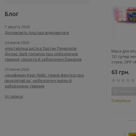
Блог
7 августа 2026
Допоможіть Альпаці відновитися
24 июня 2026
«Нестерпна шістка Трісти» Пенелопи
Маса для ліп
Дуглас: dark romance про небезпечне
12/ супер ле
тяжіння, секрети й заборонені бажання
стеки, OPP (
23 июня 2026
63 грн.
«Анафема» Кері Лейк: темне фентезі про
проклятий ліс, небезпечну магію й
заборонене тяжіння
Купити
Усі записи
Очікується