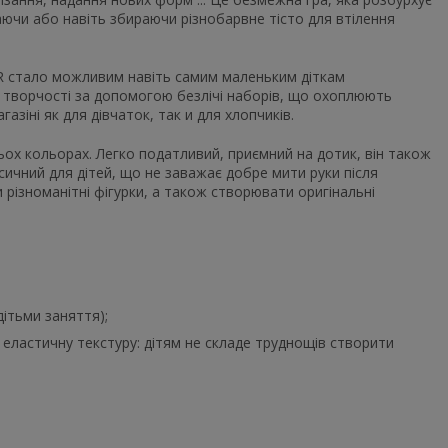
аючи або навіть збираючи різнобарвне тісто для втілення
IR стало можливим навіть самим маленьким діткам
 творчості за допомогою безлічі наборів, що охоплюють
азіні як для дівчаток, так и для хлопчиків.
ьох кольорах. Легко податливий, приємний на дотик, він також
сичний для дітей, що не заважає добре мити руки після
 різноманітні фігурки, а також створювати оригінальні
дітьми заняття);
і еластичну текстуру: дітям не складе труднощів створити