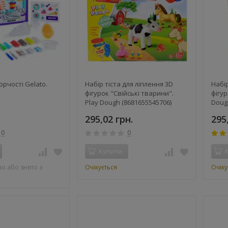
орчості Gelato.
Набір тіста для ліплення 3D
Набір
m
фігурок "Свійські тварини".
фігур
Play Dough (8681655545706)
Dough
(467364)
295,02 грн.
295
0
0
Купити
о або знято з
Очікується
Очіку