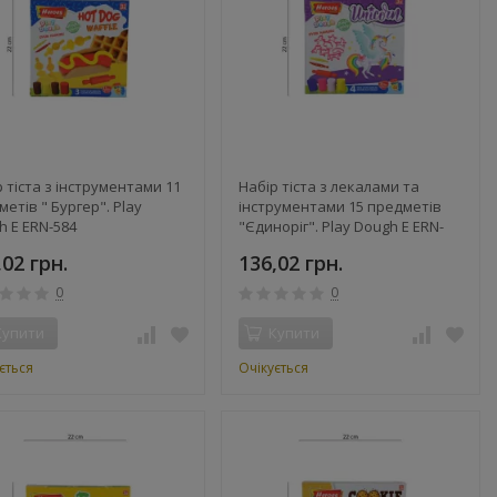
 тіста з інструментами 11
Набір тіста з лекалами та
етів " Бургер". Play
інструментами 15 предметів
h E ERN-584
"Єдиноріг". Play Dough E ERN-
655545843) (462233)
586 (8681655545867) (462234)
,02 грн.
136,02 грн.
0
0
Купити
Купити
ється
Очікується