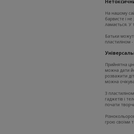
Нетоксични
На нашому сай
барвисте і не 
ламається. У 
Батьки можуть
пластиліном -
Універсаль
Прийнятна цін
можна дати йо
розважити діт
можна очікув
З пластиліном
гаджетів і те
почати творчи
Різнокольоров
грою своїми 