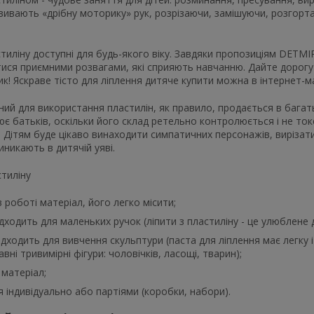
звивають «дрібну моторику» рук, розрізаючи, замішуючи, розгорт
тиліну доступні для будь-якого віку. Завдяки пропозиціям DETM
ися приємними розвагами, які сприяють навчанню. Дайте дорогу
к! Яскраве тісто для ліплення дитяче купити можна в інтернет-маг
ий для використання пластилін, як правило, продається в багат
є батьків, оскільки його склад ретельно контролюється і не ток
 Дітям буде цікаво винаходити симпатичних персонажів, вирізати
иникають в дитячій уяві.
тиліну
 роботі матеріал, його легко місити;
ідходить для маленьких ручок (ліпити з пластиліну - це улюблене 
ідходить для вивчення скульптури (паста для ліплення має легку 
авні тривимірні фігури: чоловічків, ласощі, тварин);
матеріал;
 індивідуально або партіями (коробки, набори).