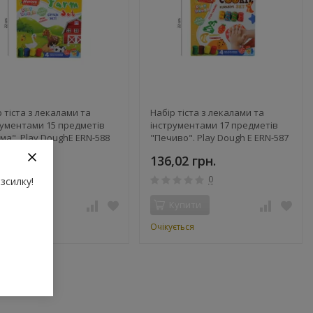
 тіста з лекалами та
Набір тіста з лекалами та
рументами 15 предметів
інструментами 17 предметів
ма". Play DoughE ERN-588
"Печиво". Play Dough E ERN-587
655545881) (462235)
(8681655545874) (462236)
,02 грн.
136,02 грн.
0
0
зсилку!
Купити
Купити
ється
Очікується