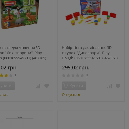
 тіста для ліплення 3D
Набір тіста для ліплення 3D
ок "Дикі тварини". Play
фігурок "Динозаври". Play
 (8681655545713) (467365)
Dough (8681655545683) (467363)
,02 грн.
295,02 грн.
1
0
Купити
Купити
ється
Очікується