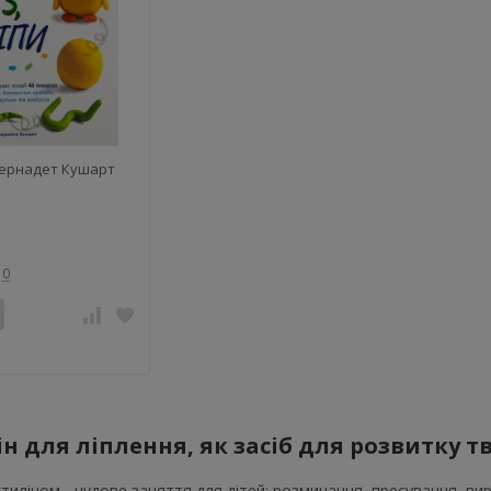
 Бернадет Кушарт
0
н для ліплення, як засіб для розвитку т
тиліном - чудове заняття для дітей: розминання, пресування, вир