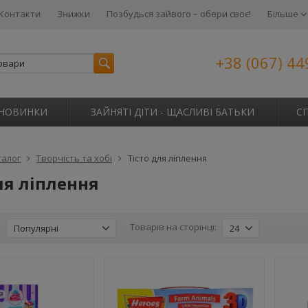
Контакти
Знижки
Позбудься зайвого – обери своє!
Більше
+38 (067) 44
НОВИНКИ
ЗАЙНЯТІ ДІТИ - ЩАСЛИВІ БАТЬКИ
С
талог
Творчість та хобі
Тісто для ліплення
ля ліплення
:
Товарів на сторінці:
Популярні
24