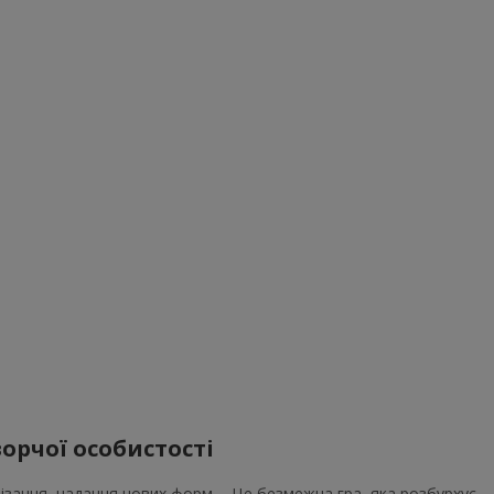
ворчої особистості
ізання, надання нових форм ... Це безмежна гра, яка розбурхує