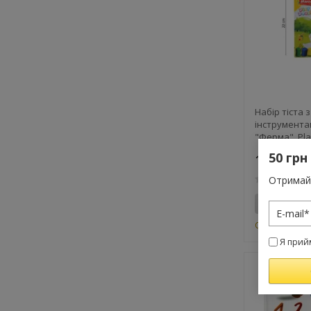
Набір тіста 
інструмента
"Ферма". Pl
(86816555458
50 грн
123 грн.
Отримай 
Купити
Очікується
Я прий