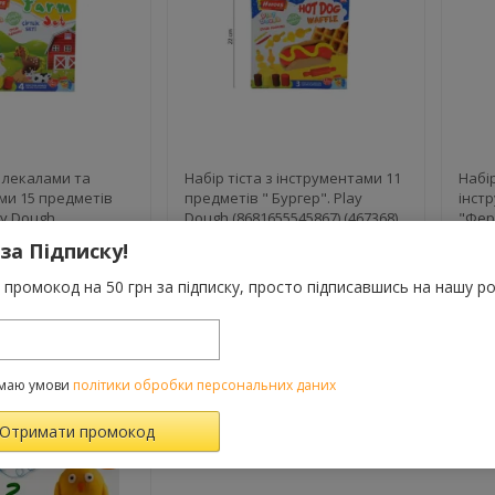
з лекалами та
Набір тіста з інструментами 11
Набір
ми 15 предметів
предметів " Бургер". Play
інст
ay Dough
Dough (8681655545867) (467368)
"Фер
81) (467371)
(8681
 за Підписку!
123 грн.
136
0
0
промокод на 50 грн за підписку, просто підписавшись на нашу ро
Купити
Очікується
Очіку
маю умови
політики обробки персональних даних
ХІТ!