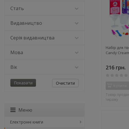
Стать
Видавництво
Серія видавництва
Набір для тв
Мова
Candy Crea
Вік
216 грн.
Очистити
Купити
Товар продан
тиражу
Меню
Електронні книги