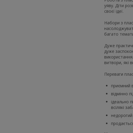
уяву. Діти ро
своєї ідеї.
Набори з плас
насолоджуват
багато темати
Дуже практичн
дуже заспокою
використання.
витвори, які в
Переваги плас
приємний в
відмінно п
ідеально п
всілякі заб
недорогий 
продається