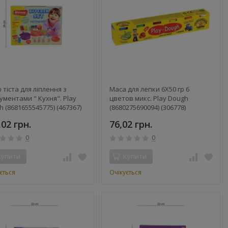
 тіста для ліплення з
Маса для лепки 6X50 гр 6
ументами " Кухня". Play
цветов микс. Play Dough
 (8681655545775) (467367)
(8680275690094) (306778)
,02 грн.
76,02 грн.
0
0
Купити
Купити
ється
Очікується