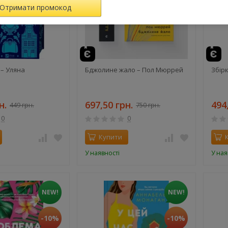
– Уляна
Бджолине жало – Пол Мюррей
Збірк
н.
697,50 грн.
494
449 грн.
750 грн.
0
0
Купити
У наявності
У ная
NEW!
NEW!
-10%
-10%