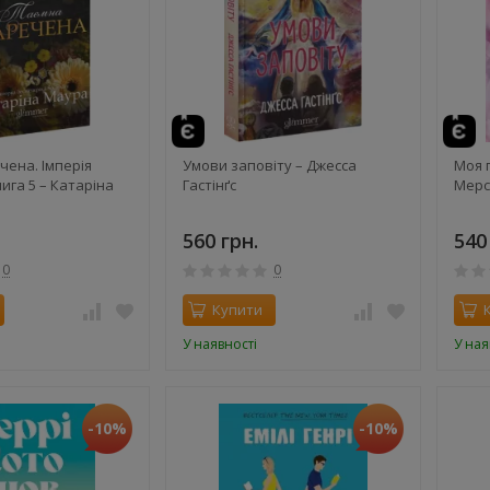
чена. Імперія
Умови заповіту – Джесса
Моя п
нига 5 – Катаріна
Гастінґс
Мерс
560 грн.
540
0
0
Купити
У наявності
У ная
-10%
-10%