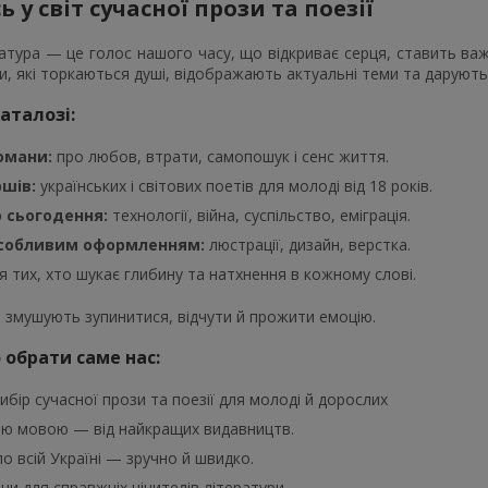
 у світ сучасної прози та поезії
атура — це голос нашого часу, що відкриває серця, ставить важл
и, які торкаються душі, відображають актуальні теми та дарують 
аталозі:
омани:
про любов, втрати, самопошук і сенс життя.
ршів:
українських і світових поетів для молоді від 18 років.
о сьогодення:
технології, війна, суспільство, еміграція.
особливим оформленням:
люстрації, дизайн, верстка.
я тих, хто шукає глибину та натхнення в кожному слові.
і змушують зупинитися, відчути й прожити емоцію.
 обрати саме нас:
бір сучасної прози та поезії для молоді й дорослих
ою мовою — від найкращих видавництв.
о всій Україні — зручно й швидко.
іни для справжніх цінителів літератури.