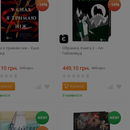
-10%
-10%
х я тримаю ніж – Ешлі
Обранка. Книга 2 – Алі
тед
Гейзелвуд
,10 грн.
449,10 грн.
599 грн.
499 грн.
0
0
Купити
Купити
вності
У наявності
NEW!
NEW!