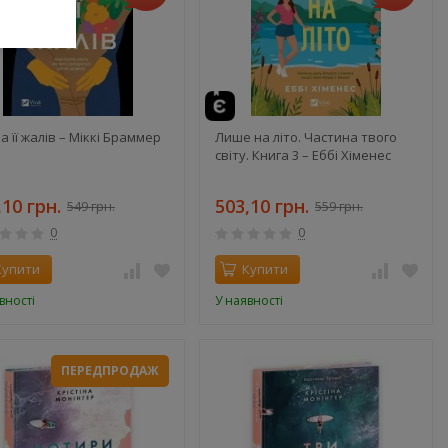
а її жалів – Міккі Браммер
Лише на літо. Частина твого
світу. Книга 3 – Еббі Хіменес
,10 грн.
503,10 грн.
549 грн.
559 грн.
0
0
Купити
Купити
вності
У наявності
ПЕРЕДПРОДАЖ