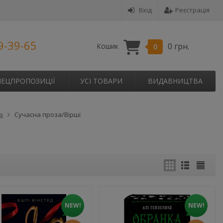
Вхід
Реєстрація
9-39-65
0 грн.
Кошик
0
ПЕЦПРОПОЗИЦІЇ
УСІ ТОВАРИ
ВИДАВНИЦТВА
а
Сучасна проза/Вірші
NEW!
NEW!