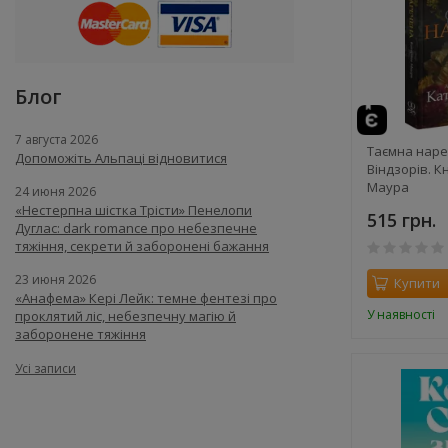
Блог
7 августа 2026
Таємна наре
Допоможіть Альпаці відновитися
Віндзорів. К
Маура
24 июня 2026
«Нестерпна шістка Трісти» Пенелопи
515 грн.
Дуглас: dark romance про небезпечне
тяжіння, секрети й заборонені бажання
23 июня 2026
Купити
«Анафема» Кері Лейк: темне фентезі про
У наявності
проклятий ліс, небезпечну магію й
заборонене тяжіння
Усі записи