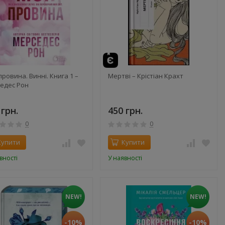
ровина. Винні. Книга 1 –
Мертві – Крістіан Крахт
едес Рон
 грн.
450 грн.
0
0
Купити
Купити
вності
У наявності
NEW!
NEW!
-10%
-10%