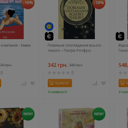
-10%
-10%
 компанія – Емма
Повільне споглядання всього
Відч
тихого – Патрік Ротфусс
Гокін
342 грн.
548
30 грн.
380 грн.
0
0
Купити
У наявності
У ная
NEW!
NEW!