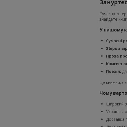
Зануртесь
Сучасна літер
знайдете книг
У нашому к
Сучасні р
Збірки ві
Проза пр
Книги з 
Поезія:
дл
Це книжки, як
Чому варто
Широкий ви
Українськ
Доставка п
Доступні ц