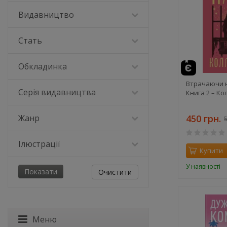
Видавництво
Стать
Обкладинка
Втрачаючи н
Серія видавництва
Книга 2 – Ко
Жанр
450 грн.
5
Ілюстрації
Купити
У наявності
Очистити
Меню