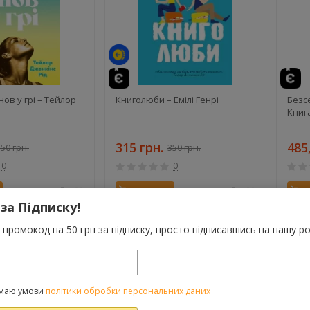
нов у грі – Тейлор
Книголюби – Емілі Генрі
Безс
Книга
315 грн.
485
50 грн.
350 грн.
0
0
Купити
 за Підписку!
У наявності
У ная
промокод на 50 грн за підписку, просто підписавшись на нашу ро
NEW!
NEW!
маю умови
політики обробки персональних даних
-10%
-7%