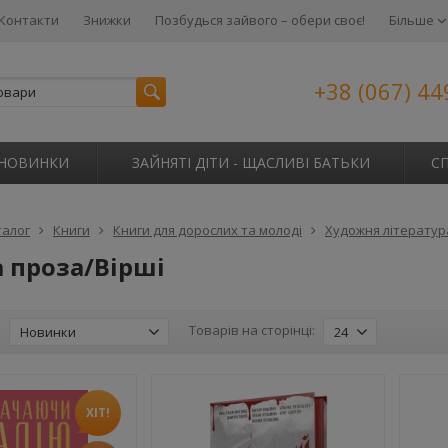
Контакти
Знижки
Позбудься зайвого – обери своє!
Більше
+38 (067) 44
НОВИНКИ
ЗАЙНЯТІ ДІТИ - ЩАСЛИВІ БАТЬКИ
С
талог
Книги
Книги для дорослих та молоді
Художня літератур
 проза/Вірші
:
Товарів на сторінці:
Новинки
24
ХІТ!