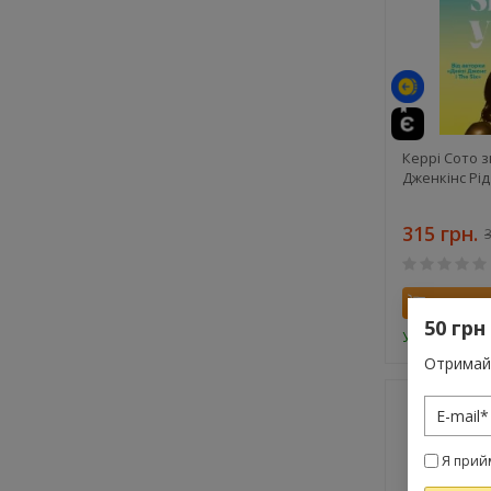
Керрі Сото з
Дженкінс Рід
315 грн.
3
Купити
50 грн
У наявності
Отримай 
Я прий