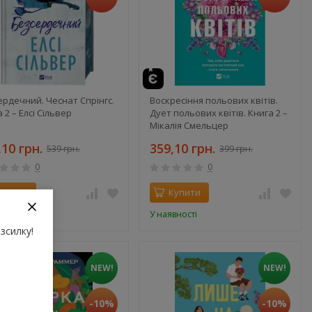
ердечний. Чеснат Спрінгс.
Воскресіння польових квітів.
 2 – Елсі Сільвер
Дует польових квітів. Книга 2 –
Мікалія Смельцер
,10 грн.
359,10 грн.
539 грн.
399 грн.
0
0
Купити
Купити
вності
У наявності
зсилку!
NEW!
NEW!
-10%
-10%