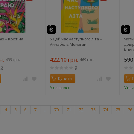
ю – Крістіна
У цей час наступного літа –
Чоти
Аннабель Монаган
довір
Книга
н.
422,10 грн.
590
499 грн.
469 грн.
0
0
Купити
У наявності
У ная
4
5
6
7
...
70
71
72
73
74
75
76