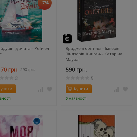
-7%
айдушні дівчата – Рейчел
Зраджені обітниці – Імперія
с
Віндзорів. Книга 4 – Катаріна
Маура
,70 грн.
590 грн.
590 грн.
0
0
Купити
Купити
вності
У наявності