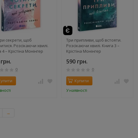
ри секрети, щоб
Три припливи, щоб встояти.
итися. Розсікаючи хвилі.
Розсікаючи хвилі. Книга 3 –
 4 – Крістіна Монінгер
Крістіна Монінгер
 грн.
590 грн.
0
0
Купити
Купити
вності
У наявності
→