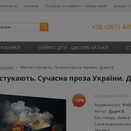
Контакти
Знижки
Позбудься зайвого – обери своє!
Більше
+38 (067) 44
НОВИНКИ
ЗАЙНЯТІ ДІТИ - ЩАСЛИВІ БАТЬКИ
С
 товари
Мертві стукають. Сучасна проза України. Дудик В.
стукають. Сучасна проза України. Д
Код товару:
495524
-10%
Видавництво
Фаб
Автор
Дудик В.
Тип товару
Книга
Серія видавництва
України