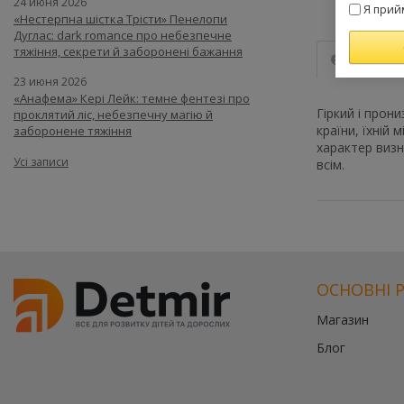
24 июня 2026
Я прий
«Нестерпна шістка Трісти» Пенелопи
Дуглас: dark romance про небезпечне
тяжіння, секрети й заборонені бажання
Опис
23 июня 2026
«Анафема» Кері Лейк: темне фентезі про
Гіркий і прон
проклятий ліс, небезпечну магію й
країни, їхній
заборонене тяжіння
характер визн
Усі записи
всім.
Цей
Цей
товар
товар
доступний
доступний
для
для
покупки
покупки
за
за
ОСНОВНІ 
державною
державною
програмою
програмою
Магазин
єКнига.
«Національни
Блог
Використовуй
кешбек».
свою
Оплачуйте
карту
покупку