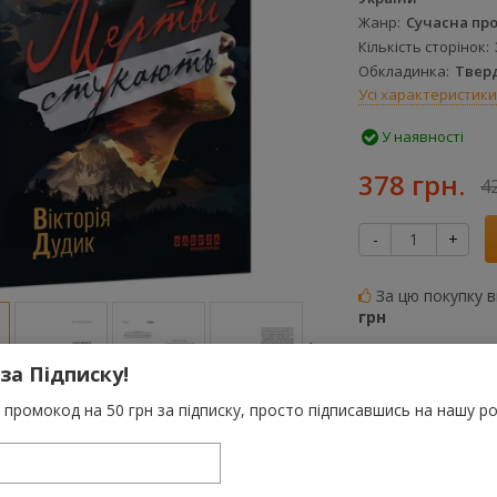
Жанр
Сучасна пр
Кількість сторінок
Обкладинка
Твер
Усі характеристики
У наявності
378 грн.
4
-
+
За цю покупку 
грн
До порівняння
 за Підписку!
Категорії:
Усі товар
промокод на 50 грн за підписку, просто підписавшись на нашу ро
Цінопадна добірка
Теги:
Сучасна проза
Художня література