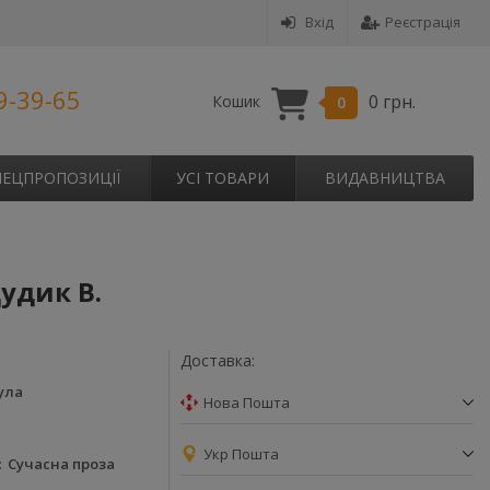
Вхід
Реєстрація
9-39-65
0 грн.
Кошик
0
ПЕЦПРОПОЗИЦІЇ
УСІ ТОВАРИ
ВИДАВНИЦТВА
удик В.
Доставка:
ула
Нова Пошта
Укр Пошта
Сучасна проза