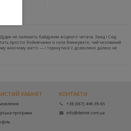
 Дудик не залишить байдужим жодного читача. Захід і Схід
остать простої бойківчанки із села Ялинкувате, чий незламний
му жіночому житті — і торкнутися її до­зволено далеко не
ИСТИЙ КАБІНЕТ
КОНТАКТИ
амовлення
+38 (067) 449-39-65
рська програма
info@detmir.com.ua
офіль