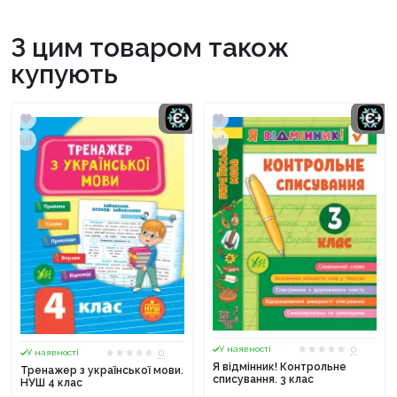
З цим товаром також
купують
0
У наявності
0
У наявності
Я відмінник! Контрольне
Тренажер з української мови.
списування. 3 клас
НУШ 4 клас