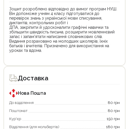
Зошит розроблено відповідно до вимог програм НУШ.
Він допоможе учням 4 класу підготуватися до
перевірок знань з української мови списування,
диктантів, контрольних робіт і
ДПА, закріпити й удосконалити графічні навички та
збільшити швидкість письма, розширити мовленнєвий
запас і запам’ятати написання словникових слів.
Видання розраховано на молодших школярів, їхніх
батьків і вчителів. Призначено для використання на
уроках та вдома.
Цей
Цей
товар
товар
доступний
доступний
для
для
Доставка
покупки
покупки
за
за
державною
державною
програмою
програмою
Нова Пошта
єКнига.
«Національний
Використовуйте
кешбек».
До відділення
80 грн
свою
Оплачуйте
Поштомат
80 грн
карту
покупку
єКнига,
картою
Кур'єр
150 грн
щоб
«Національний
зекономити
кешбек»
Відділення (для мольбертів)
180 грн