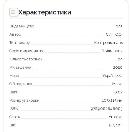
Характеристики
Видавництво
Ула
Автор
Сіліч С.О.
Тип товару
Контроль знань
Серія видавництва
Я відмінник
Кількість сторінок
64
Рік видання
2020
Мова
Українська
Обкладинка
М'яка
Вага
0.07
Продовжити покупки
Розмір упаковки
165х215 мм
Оформити замовлення
ISBN
9789662848663
Стать
Унісекс
Вік
9 +, 10 +