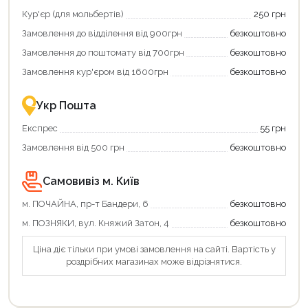
та
та
отримати
отримуйте
Кур'єр (для мольбертів)
250 грн
додаткові
вигідне
Замовлення до відділення від 900грн
безкоштовно
переваги!
повернення
Купити
коштів!
Замовлення до поштомату від 700грн
безкоштовно
картою
Економте
єКнига
більше
Замовлення кур'єром від 1600грн
безкоштовно
–
разом
це
із
зручно
державною
Укр Пошта
та
підтримкою!
вигідно!
Експрес
55 грн
Замовлення від 500 грн
безкоштовно
Самовивіз м. Київ
м. ПОЧАЙНА, пр-т Бандери, 6
безкоштовно
м. ПОЗНЯКИ, вул. Княжий Затон, 4
безкоштовно
Ціна діє тільки при умові замовлення на сайті. Вартість у
роздрібних магазинах може відрізнятися.