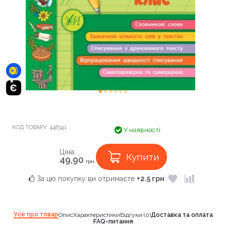
КОД ТОВАРУ:
448341
У наявності
Ціна:
Купити
49,90
грн.
За цю покупку ви отримаєте
+2.5 грн
Усе про товар
Опис
Характеристики
Відгуки (0)
Доставка та оплата
FAQ-питання